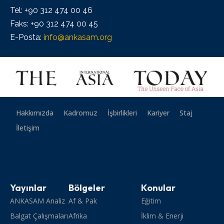
Tel: +90 312 474 00 46
Faks: +90 312 474 00 45
E-Posta:
info@ankasam.org
Hakkımızda
Kadromuz
İşbirlikleri
Kariyer
Staj
İletişim
Yayınlar
Bölgeler
Konular
ANKASAM Analiz
Af & Pak
Eğitim
Balgat Çalışmaları
Afrika
İklim & Enerji