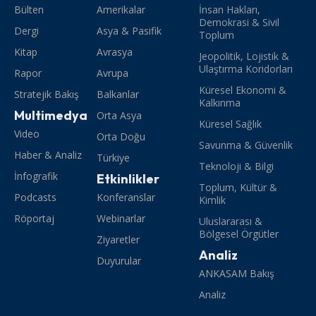
Bülten
Amerikalar
İnsan Hakları,
Demokrasi & Sivil
Dergi
Asya & Pasifik
Toplum
Kitap
Avrasya
Jeopolitik, Lojistik &
Ulaştırma Koridorları
Rapor
Avrupa
Küresel Ekonomi &
Stratejik Bakış
Balkanlar
Kalkınma
Multimedya
Orta Asya
Küresel Sağlık
Video
Orta Doğu
Savunma & Güvenlik
Haber & Analiz
Türkiye
Teknoloji & Bilgi
İnfografik
Etkinlikler
Toplum, Kültür &
Podcasts
Konferanslar
Kimlik
Röportaj
Webinarlar
Uluslararası &
Bölgesel Örgütler
Ziyaretler
Analiz
Duyurular
ANKASAM Bakış
Analiz