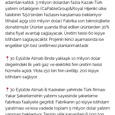
adamları katıldı. 3 milyon dolardan fazla Kazak-Türk
yatırım ortaklığının (CaPableGroup&Royal Hijenik) ülke
talebinin %50’sinden fazlasını karşılaması bekleniyor
(ithalat açığı 100 milyon dolar.) Fabrika son teknolojilerle
donatılmıştır. Ürünler şuanda ithal edilen ürünlerden 30%
daha fiyat avantajı sağlayacak. Üretim tesisi 60 kişiye
istihdam sağlayacaktır. Projenin ikinci aşamasında ise
engelliler için bez üretilmesi planlanmaktadır.
30 Eylül’de Almatı İlinde yaklaşık 10 milyon dolar
değerindeki ilk yerli gaz ve elektrikli fırın üretim tesisi
hizmete açıldı. Yilda 150 bin fırın üretilip, 200 kişiye
istihdam sağlıyor.
30 Eylül’de Almatı İli Kaskelen şehrinde Türk firması
Yakar Şekerleme’nin yatırımı sayesinde şekerleme
fabrikası faaliyete geçirildi. Fabrikanın 90 kişiye istihdam
yaratması ve kısa vadede toplam 5 milyon dolar yatırım
yapması bekleniyor. Tesisin yıllık kapasitesi 6.000 ton