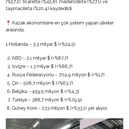
(%57,2), ticarette (%45,8), madencilikte (%27,1) ve
taşımacılıkta (%20,4) kaydedildi.
Kazak ekonomisine en çok yatırım yapan ülkeler
arasında,
1.Hollanda – 3,3 milyar $ (+%24,5)
ABD – 2,1 milyar $ (+%87,7)
İsviçre – 1,3 milyar $ (+%86,7)
Rusya Federasyonu – 704,9 milyon $ (+%17)
Çin – 508,7 milyon $ (+%63,7)
Belçika – 459,5 milyon $ (+%4,3)
Türkiye – 388,7 milyon $ (+%79,9)
Güney Kore – 233 milyon $ (+%33,1) yer alıyor.