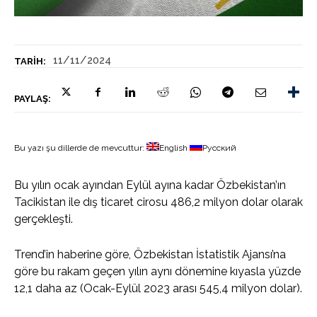
11/11/2024
TARIH:
PAYLAŞ:
Bu yazı şu dillerde de mevcuttur:
English
Русский
Bu yılın ocak ayından Eylül ayına kadar Özbekistan’ın
Tacikistan ile dış ticaret cirosu 486,2 milyon dolar olarak
gerçekleşti.
Trend’in haberine göre, Özbekistan İstatistik Ajansı’na
göre bu rakam geçen yılın aynı dönemine kıyasla yüzde
12,1 daha az (Ocak-Eylül 2023 arası 545,4 milyon dolar).