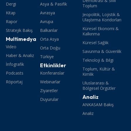
Demokrasi & Sivil
Dergi
Asya & Pasifik
Toplum
Kitap
Avrasya
Jeopolitik, Lojistik &
Ulaştırma Koridorları
Rapor
Avrupa
Küresel Ekonomi &
Stratejik Bakış
Balkanlar
Kalkınma
Multimedya
Orta Asya
Küresel Sağlık
Video
Orta Doğu
Savunma & Güvenlik
Haber & Analiz
Türkiye
Teknoloji & Bilgi
İnfografik
Etkinlikler
Toplum, Kültür &
Podcasts
Konferanslar
Kimlik
Röportaj
Webinarlar
Uluslararası &
Bölgesel Örgütler
Ziyaretler
Analiz
Duyurular
ANKASAM Bakış
Analiz