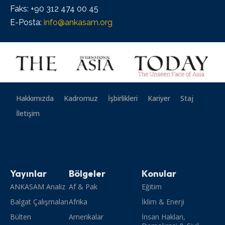
Faks: +90 312 474 00 45
E-Posta:
info@ankasam.org
Hakkımızda
Kadromuz
İşbirlikleri
Kariyer
Staj
İletişim
Yayınlar
Bölgeler
Konular
ANKASAM Analiz
Af & Pak
Eğitim
Balgat Çalışmaları
Afrika
İklim & Enerji
Bülten
Amerikalar
İnsan Hakları,