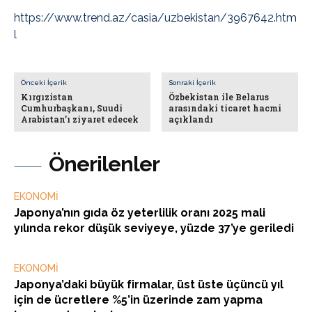
https://www.trend.az/casia/uzbekistan/3967642.htm
l
Önceki İçerik
Sonraki İçerik
Kırgızistan
Özbekistan ile Belarus
Cumhurbaşkanı, Suudi
arasındaki ticaret hacmi
Arabistan’ı ziyaret edecek
açıklandı
Önerilenler
EKONOMİ
Japonya’nın gıda öz yeterlilik oranı 2025 mali
yılında rekor düşük seviyeye, yüzde 37’ye geriledi
EKONOMİ
Japonya’daki büyük firmalar, üst üste üçüncü yıl
için de ücretlere %5’in üzerinde zam yapma