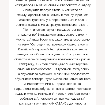
Дилара Джансын КЕЧИАЛАН окончила факультет
международных отношений Университета Анадолу
и получила первую степень магистра по
международным отношениям в Международном
казахско-турецком университете имени Ходжи
Ахмета Ясави. В магистратуре по специальности
“Политическая наука и государственное
управление” Бурдурского университета имени
Мехмета Акифа Эрсоя она защитила диссертацию
на тему: “Сотрудничество между Казахстаном и
Китайской Народной Республикой в контексте
инициативы Один пояс-один путь” и проектов в
области зелёной энергетики: возможности и риски.
В 2025 году, выиграв стипендию Министерства
национального образования Турецкой Республики
на обучение за рубежом, КЕЧИАЛАН продолжает
обучение в докторантуре Киевского национального
университета имени Тараса Шевченко.
Параллельно она обучается по направлению Новые
медиа и журналистика в Университете Ататюрка и
работает в Анкарском центре исследований
кризиса и политики (ANKASAM) в должности