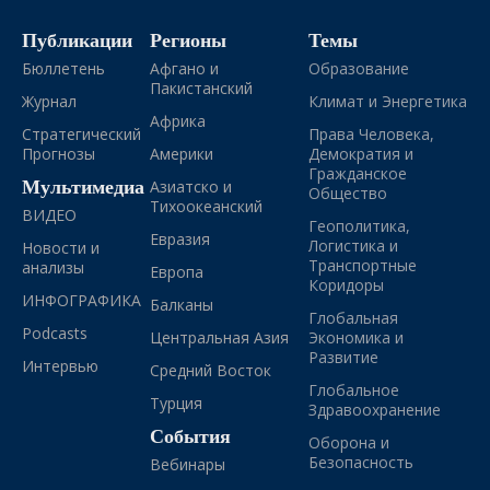
Публикации
Регионы
Темы
Бюллетень
Афгано и
Образование
Пакистанский
Журнал
Климат и Энергетика
Африка
Стратегический
Права Человека,
Прогнозы
Америки
Демократия и
Гражданское
Мультимедиа
Азиатско и
Общество
Тихоокеанский
ВИДЕО
Геополитика,
Евразия
Логистика и
Новости и
Транспортные
анализы
Европа
Коридоры
ИНФОГРАФИКА
Балканы
Глобальная
Podcasts
Центральная Азия
Экономика и
Развитие
Интервью
Средний Восток
Глобальное
Турция
Здравоохранение
События
Оборона и
Безопасность
Вебинары