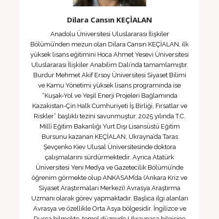
Dilara Cansın KEÇİALAN
Anadolu Üniversitesi Uluslararası İlişkiler
Bölümü’nden mezun olan Dilara Cansın KEÇİALAN, ilk
yüksek lisans eğitimini Hoca Ahmet Yesevi Üniversitesi
Uluslararası İlişkiler Anabilim Dalı’nda tamamlamıştır.
Burdur Mehmet Akif Ersoy Üniversitesi Siyaset Bilimi
ve Kamu Yönetimi yüksek lisans programında ise
“Kuşak-Yol ve Yeşil Enerji Projeleri Bağlamında
Kazakistan-Çin Halk Cumhuriyeti İş Birliği, Fırsatlar ve
Riskler” başlıklı tezini savunmuştur. 2025 yılında T.C.
Millî Eğitim Bakanlığı Yurt Dışı Lisansüstü Eğitim
Bursunu kazanan KEÇİALAN, Ukrayna’da Taras
Şevçenko Kiev Ulusal Üniversitesinde doktora
çalışmalarını sürdürmektedir. Ayrıca Atatürk
Üniversitesi Yeni Medya ve Gazetecilik Bölümü’nde
öğrenim görmekte olup ANKASAM’da (Ankara Kriz ve
Siyaset Araştırmaları Merkezi) Avrasya Araştırma
Uzmanı olarak görev yapmaktadır. Başlıca ilgi alanları
Avrasya ve özellikle Orta Asya bölgesidir. İngilizce ve
Rusça bilmekte, temel düzeyde Ukraynaca bilgisine