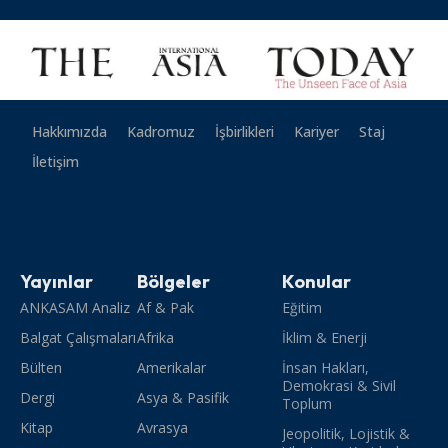
Hakkımızda
Kadromuz
İşbirlikleri
Kariyer
Staj
İletişim
Yayınlar
Bölgeler
Konular
ANKASAM Analiz
Af & Pak
Eğitim
Balgat Çalışmaları
Afrika
İklim & Enerji
Bülten
Amerikalar
İnsan Hakları,
Demokrasi & Sivil
Dergi
Asya & Pasifik
Toplum
Kitap
Avrasya
Jeopolitik, Lojistik &