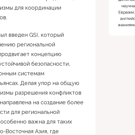
научны
низмы для координации
Евразии,
ов.
английс
знаниями
был введен GSI, который
енению региональной
 продвигает концепцию
стойчивой безопасности,
ионным системам
ьянсах. Делая упор на общую
низмы разрешения конфликтов
 направлена на создание более
сти для региональной
 особенно важна для таких
о-Восточная Азия, где