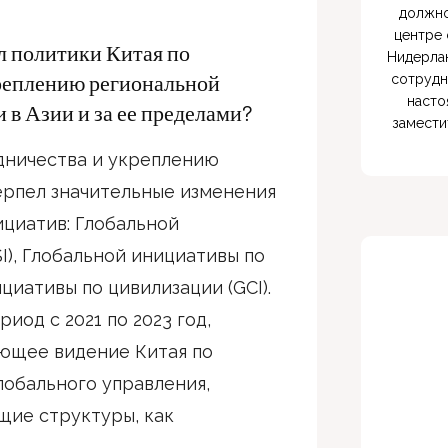
должно
центре 
л политики Китая по
Нидерлан
реплению региональной
сотрудн
насто
 в Азии и за ее пределами?
замести
дничества и укреплению
ерпел значительные изменения
ициатив: Глобальной
I), Глобальной инициативы по
циативы по цивилизации (GCI).
иод с 2021 по 2023 год,
ющее видение Китая по
лобального управления,
ие структуры, как