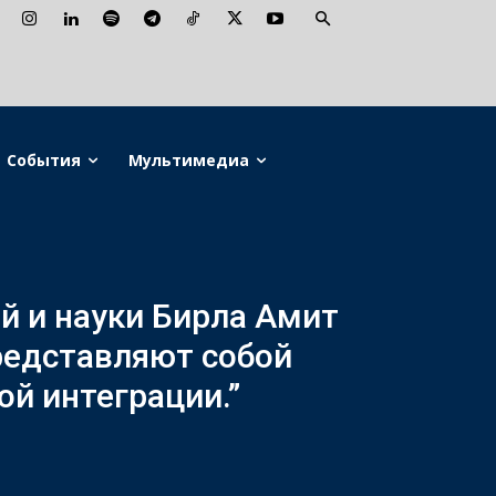
События
Мультимедиа
й и науки Бирла Амит
редставляют собой
й интеграции.”