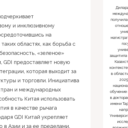
Дилар
междуна
 подчеркивает
получила
вому и инклюзивному
отноше
уни
осредоточившись на
магистра
таких областях, как борьба с
гос
униве
безопасность, «зеленое»
защитила 
, GDI предоставляет новую
Казахс
контексте
теграции, которая выходит за
в области
ктуры и торговли. Инициатива
2025
национа
 стран и международных
обучение
в доктора
собность Китая использовать
имени Тар
тия в качестве рычага
напр
Университ
одаря GDI Китай укрепляет
иссле
 в Азии и за ее пределами,
должнос