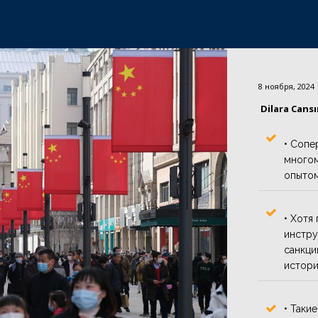
8 ноября, 2024
Dilara Cans
• Сопе
многом
опытом
• Хотя
инстру
санкци
истори
• Таки