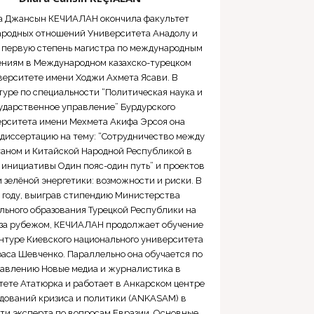
а Джансын КЕЧИАЛАН окончила факультет
родных отношений Университета Анадолу и
 первую степень магистра по международным
ниям в Международном казахско-турецком
верситете имени Ходжи Ахмета Ясави. В
туре по специальности “Политическая наука и
ударственное управление” Бурдурского
рситета имени Мехмета Акифа Эрсоя она
диссертацию на тему: “Сотрудничество между
таном и Китайской Народной Республикой в
 инициативы Один пояс-один путь” и проектов
 зелёной энергетики: возможности и риски. В
 году, выиграв стипендию Министерства
льного образования Турецкой Республики на
 за рубежом, КЕЧИАЛАН продолжает обучение
нтуре Киевского национального университета
аса Шевченко. Параллельно она обучается по
авлению Новые медиа и журналистика в
ете Ататюрка и работает в Анкарском центре
дований кризиса и политики (ANKASAM) в
ти эксперта по вопросам Евразии. Основные