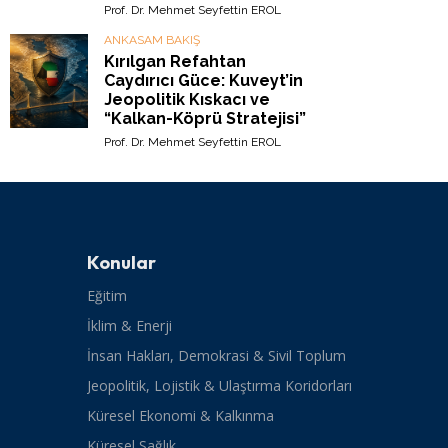
Prof. Dr. Mehmet Seyfettin EROL
ANKASAM BAKIŞ
Kırılgan Refahtan
Caydırıcı Güce: Kuveyt’in
Jeopolitik Kıskacı ve
“Kalkan-Köprü Stratejisi”
Prof. Dr. Mehmet Seyfettin EROL
Konular
Eğitim
İklim & Enerji
İnsan Hakları, Demokrasi & Sivil Toplum
Jeopolitik, Lojistik & Ulaştırma Koridorları
Küresel Ekonomi & Kalkınma
Küresel Sağlık