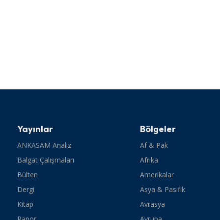
Yayınlar
Bölgeler
ANKASAM Analiz
Af & Pak
Balgat Çalışmaları
Afrika
Bülten
Amerikalar
Dergi
Asya & Pasifik
Kitap
Avrasya
Rapor
Avrupa