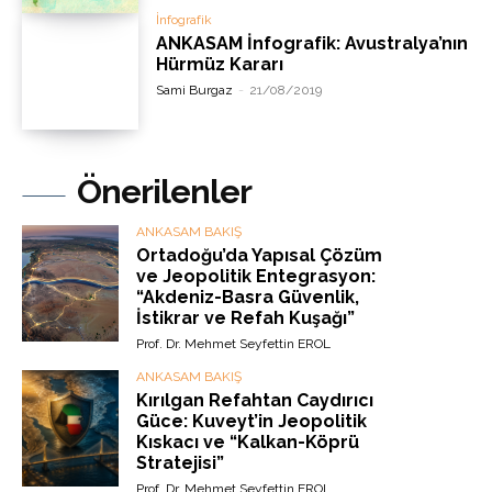
İnfografik
ANKASAM İnfografik: Avustralya’nın
Hürmüz Kararı
Sami Burgaz
-
21/08/2019
Önerilenler
ANKASAM BAKIŞ
Ortadoğu’da Yapısal Çözüm
ve Jeopolitik Entegrasyon:
“Akdeniz-Basra Güvenlik,
İstikrar ve Refah Kuşağı”
Prof. Dr. Mehmet Seyfettin EROL
ANKASAM BAKIŞ
Kırılgan Refahtan Caydırıcı
Güce: Kuveyt’in Jeopolitik
Kıskacı ve “Kalkan-Köprü
Stratejisi”
Prof. Dr. Mehmet Seyfettin EROL