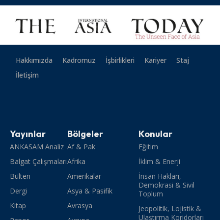
Hakkımızda
Kadromuz
İşbirlikleri
Kariyer
Staj
İletişim
Yayınlar
Bölgeler
Konular
ANKASAM Analiz
Af & Pak
Eğitim
Balgat Çalışmaları
Afrika
İklim & Enerji
Bülten
Amerikalar
İnsan Hakları,
Demokrasi & Sivil
Dergi
Asya & Pasifik
Toplum
Kitap
Avrasya
Jeopolitik, Lojistik &
Ulaştırma Koridorları