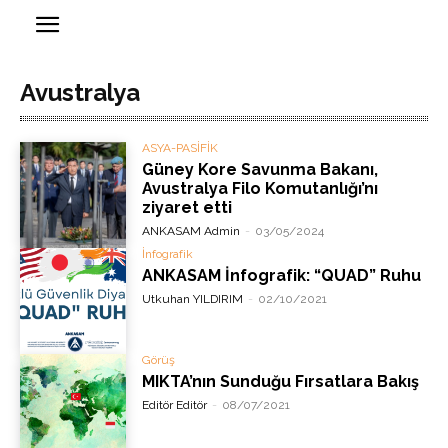
Avustralya
ASYA-PASİFİK
Güney Kore Savunma Bakanı,
Avustralya Filo Komutanlığı’nı
ziyaret etti
ANKASAM Admin
-
03/05/2024
İnfografik
ANKASAM İnfografik: “QUAD” Ruhu
Utkuhan YILDIRIM
-
02/10/2021
Görüş
MIKTA’nın Sunduğu Fırsatlara Bakış
Editör Editör
-
08/07/2021