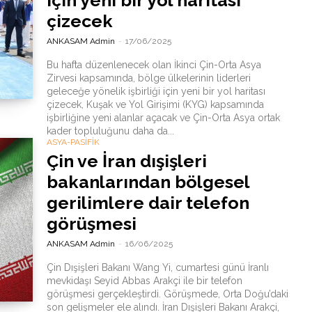
için yeni bir yol haritası
çizecek
ANKASAM Admin
-
17/06/2025
Bu hafta düzenlenecek olan İkinci Çin-Orta Asya
Zirvesi kapsamında, bölge ülkelerinin liderleri
geleceğe yönelik işbirliği için yeni bir yol haritası
çizecek, Kuşak ve Yol Girişimi (KYG) kapsamında
işbirliğine yeni alanlar açacak ve Çin-Orta Asya ortak
kader topluluğunu daha da...
ASYA-PASİFİK
Çin ve İran dışişleri
bakanlarından bölgesel
gerilimlere dair telefon
görüşmesi
ANKASAM Admin
-
16/06/2025
Çin Dışişleri Bakanı Wang Yi, cumartesi günü İranlı
mevkidaşı Seyid Abbas Arakçi ile bir telefon
görüşmesi gerçekleştirdi. Görüşmede, Orta Doğu’daki
son gelişmeler ele alındı. İran Dışişleri Bakanı Arakçi,