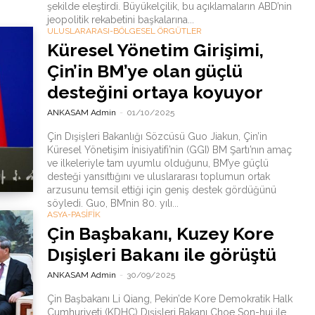
şekilde eleştirdi. Büyükelçilik, bu açıklamaların ABD’nin
jeopolitik rekabetini başkalarına...
ULUSLARARASI-BÖLGESEL ÖRGÜTLER
Küresel Yönetim Girişimi,
Çin’in BM’ye olan güçlü
desteğini ortaya koyuyor
ANKASAM Admin
-
01/10/2025
Çin Dışişleri Bakanlığı Sözcüsü Guo Jiakun, Çin’in
Küresel Yönetişim İnisiyatifi’nin (GGI) BM Şartı’nın amaç
ve ilkeleriyle tam uyumlu olduğunu, BM’ye güçlü
desteği yansıttığını ve uluslararası toplumun ortak
arzusunu temsil ettiği için geniş destek gördüğünü
söyledi. Guo, BM’nin 80. yılı...
ASYA-PASİFİK
Çin Başbakanı, Kuzey Kore
Dışişleri Bakanı ile görüştü
ANKASAM Admin
-
30/09/2025
Çin Başbakanı Li Qiang, Pekin’de Kore Demokratik Halk
Cumhuriyeti (KDHC) Dışişleri Bakanı Choe Son-hui ile