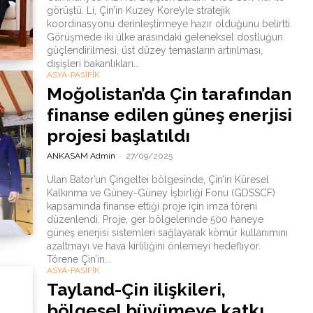
görüştü. Li, Çin’in Kuzey Kore’yle stratejik
koordinasyonu derinleştirmeye hazır olduğunu belirtti.
Görüşmede iki ülke arasındaki geleneksel dostluğun
güçlendirilmesi, üst düzey temasların artırılması,
dışişleri bakanlıkları...
ASYA-PASİFİK
Moğolistan’da Çin tarafından
finanse edilen güneş enerjisi
projesi başlatıldı
ANKASAM Admin
-
27/09/2025
Ulan Bator’un Çingeltei bölgesinde, Çin’in Küresel
Kalkınma ve Güney-Güney İşbirliği Fonu (GDSSCF)
kapsamında finanse ettiği proje için imza töreni
düzenlendi. Proje, ger bölgelerinde 500 haneye
güneş enerjisi sistemleri sağlayarak kömür kullanımını
azaltmayı ve hava kirliliğini önlemeyi hedefliyor.
Törene Çin’in...
ASYA-PASİFİK
Tayland-Çin ilişkileri,
bölgesel büyümeye katkı