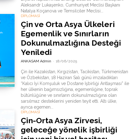
Aleksandr Lukaşenko, Cumhuriyet Meclisi Başkanı
Natalya Koçanova ve Temsilciler Meclisi...
DİPLOMASİ
Çin ve Orta Asya Ülkeleri
Egemenlik ve Sınırların
Dokunulmazlığına Desteği
Yeniledi
ANKASAM Admin
-
18/06/2025
Çin ile Kazakistan, Kırgızistan, Tacikistan, Türkmenistan
ve Özbekistan, 18 Haziran Salı günü imzaladıkları
“Kalıcı İyi Komşuluk ve Dostane İşbirliği Antlaşması” ile
her ülkenin bağımsızlığına, egemenliğine, toprak
bütünlüğüne ve sınırların dokunulmazlığına olan
sarsılmaz desteklerini yeniden teyit etti. Altı ülke,
ayrıca egemen...
DİPLOMASİ
Çin-Orta Asya Zirvesi,
geleceğe yönelik işbirliği