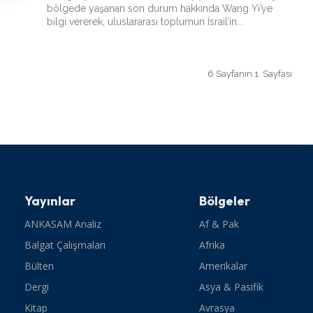
bölgede yaşanan son durum hakkında Wang Yi’ye
bilgi vererek, uluslararası toplumun İsrail’in...
6 Sayfanın 1. Sayfası
Yayınlar
Bölgeler
ANKASAM Analiz
Af & Pak
Balgat Çalışmaları
Afrika
Bülten
Amerikalar
Dergi
Asya & Pasifik
Kitap
Avrasya