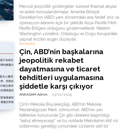
Mevcut jeopolitik göstergeler, küresel finansal akışlar
ve askeri konuşlandırmalar, Amerika Birleşik
Devletleri’nin (ABD) yeni dönemdeki ana hedef, kriz ve
operasyon alanının açık bir şekilde Asya-Pasifik/Hint-
Pasifik Bölgesi olduğunu göstermektedir. Nitekim
Washington yönetimi, Ortadoğu ve Doğu Avrupa’daki
yapısal krizleri asgari düzeyde...
EKONOMİ
Çin, ABD’nin başkalarına
jeopolitik rekabet
dayatmasına ve ticaret
tehditleri uygulamasına
şiddetle karşı çıkıyor
ANKASAM Admin
-
03/10/2025
Çin’in Meksika Büyükelçiliği, ABD’nin Meksika
Maslahatgüzarı Mark Johnson’un, ABD’nin yarı
iletkenler konusunda Çin gibi ülkelere bağımlılığı
“kabul etmeyeceği” ve bu noktada Meksika’nın kilit rol
üstlenmesi gerektiği yönündeki sözlerini sert bir