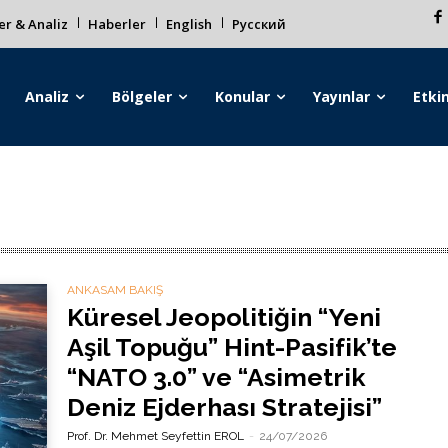
r & Analiz
Haberler
English
Русский
Analiz
Bölgeler
Konular
Yayınlar
Etkin
ANKASAM BAKIŞ
Küresel Jeopolitiğin “Yeni
Aşil Topuğu” Hint-Pasifik’te
“NATO 3.0” ve “Asimetrik
Deniz Ejderhası Stratejisi”
Prof. Dr. Mehmet Seyfettin EROL
-
24/07/2026