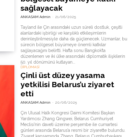
sağlayacak
ANKASAM Admin
-
21/06/2025
Tayland ile Çin arasındaki uzun süreli dostluk, çeşitli
alanlardaki işbirliği ve karşılıklı etkileşimlerin
derinleştirilmesiyle daha da güçlenecek. Uzmanlar, bu
sürecin bölgesel büyümeye önemli katkılar
sağlayacağını belirtti. Hafta sonu Bangkok’ta
düzenlenen ve iki ülke arasındaki diplomatik ilişkilerin
50. yıl dönümünü kutlayan...
DİPLOMASİ
Çinli üst düzey yasama
yetkilisi Belarus’u ziyaret
etti
ANKASAM Admin
-
20/06/2025
Çin Ulusal Halk Kongresi Daimi Komitesi Başkan
Yardımcısı Zhang Qingwei, Belarus Cumhuriyet
Meclisi’nin daveti üzerine perşembe ile cumartesi
günleri arasında Belarus’a resmi bir ziyarette bulundu.
Ziyaret kapsamında Zhang, Belarus Cumhurbaşkanı