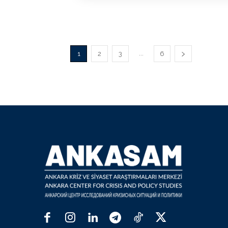
...
1
2
3
6