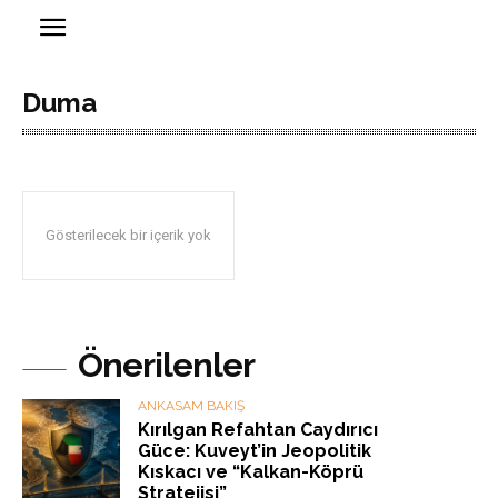
Duma
Gösterilecek bir içerik yok
Önerilenler
ANKASAM BAKIŞ
Kırılgan Refahtan Caydırıcı
Güce: Kuveyt’in Jeopolitik
Kıskacı ve “Kalkan-Köprü
Stratejisi”