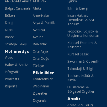
ANKASAM Analiz
Af & Pak
Eğitim
Balgat Çalışmaları
Afrika
İklim & Enerji
Bülten
Amerikalar
İnsan Hakları,
Demokrasi & Sivil
Dergi
Asya & Pasifik
Toplum
Kitap
Avrasya
Jeopolitik, Lojistik &
Ulaştırma Koridorları
Rapor
Avrupa
Küresel Ekonomi &
Stratejik Bakış
Balkanlar
Kalkınma
Multimedya
Orta Asya
Küresel Sağlık
Video
Orta Doğu
Savunma & Güvenlik
Haber & Analiz
Türkiye
Teknoloji & Bilgi
İnfografik
Etkinlikler
Toplum, Kültür &
Podcasts
Konferanslar
Kimlik
Röportaj
Webinarlar
Uluslararası &
Bölgesel Örgütler
Ziyaretler
Analiz
Duyurular
ANKASAM Bakış