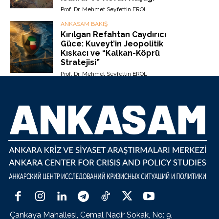
Prof. Dr. Mehmet Seyfettin EROL
ANKASAM BAKIŞ
Kırılgan Refahtan Caydırıcı
Güce: Kuveyt’in Jeopolitik
Kıskacı ve “Kalkan-Köprü
Stratejisi”
Prof. Dr. Mehmet Seyfettin EROL
Çankaya Mahallesi, Cemal Nadir Sokak, No: 9,