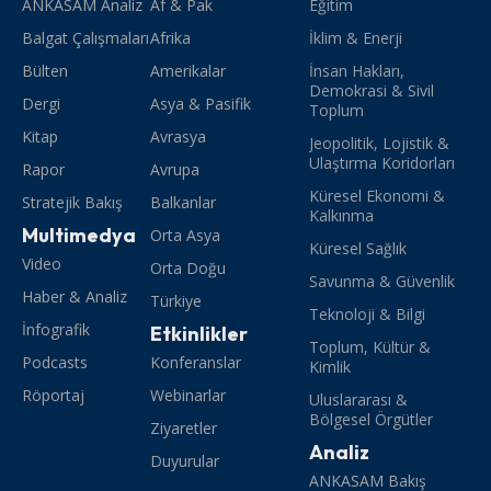
ANKASAM Analiz
Af & Pak
Eğitim
Balgat Çalışmaları
Afrika
İklim & Enerji
Bülten
Amerikalar
İnsan Hakları,
Demokrasi & Sivil
Dergi
Asya & Pasifik
Toplum
Kitap
Avrasya
Jeopolitik, Lojistik &
Ulaştırma Koridorları
Rapor
Avrupa
Küresel Ekonomi &
Stratejik Bakış
Balkanlar
Kalkınma
Multimedya
Orta Asya
Küresel Sağlık
Video
Orta Doğu
Savunma & Güvenlik
Haber & Analiz
Türkiye
Teknoloji & Bilgi
İnfografik
Etkinlikler
Toplum, Kültür &
Podcasts
Konferanslar
Kimlik
Röportaj
Webinarlar
Uluslararası &
Bölgesel Örgütler
Ziyaretler
Analiz
Duyurular
ANKASAM Bakış