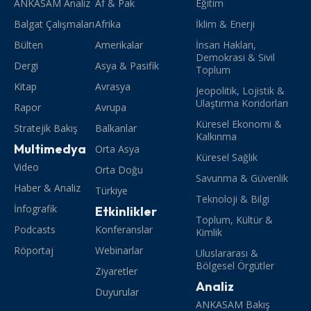
ANKASAM Analiz
Af & Pak
Eğitim
Balgat Çalışmaları
Afrika
İklim & Enerji
Bülten
Amerikalar
İnsan Hakları,
Demokrasi & Sivil
Dergi
Asya & Pasifik
Toplum
Kitap
Avrasya
Jeopolitik, Lojistik &
Ulaştırma Koridorları
Rapor
Avrupa
Küresel Ekonomi &
Stratejik Bakış
Balkanlar
Kalkınma
Multimedya
Orta Asya
Küresel Sağlık
Video
Orta Doğu
Savunma & Güvenlik
Haber & Analiz
Türkiye
Teknoloji & Bilgi
İnfografik
Etkinlikler
Toplum, Kültür &
Podcasts
Konferanslar
Kimlik
Röportaj
Webinarlar
Uluslararası &
Bölgesel Örgütler
Ziyaretler
Analiz
Duyurular
ANKASAM Bakış