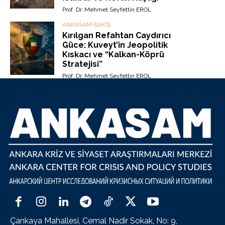
Prof. Dr. Mehmet Seyfettin EROL
ANKASAM BAKIŞ
Kırılgan Refahtan Caydırıcı
Güce: Kuveyt’in Jeopolitik
Kıskacı ve “Kalkan-Köprü
Stratejisi”
Prof. Dr. Mehmet Seyfettin EROL
Çankaya Mahallesi, Cemal Nadir Sokak, No: 9,