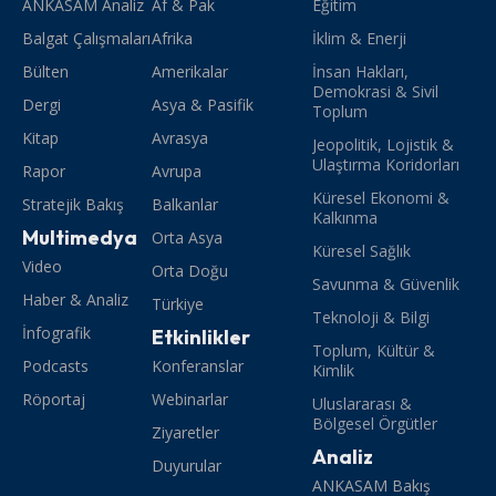
ANKASAM Analiz
Af & Pak
Eğitim
Balgat Çalışmaları
Afrika
İklim & Enerji
Bülten
Amerikalar
İnsan Hakları,
Demokrasi & Sivil
Dergi
Asya & Pasifik
Toplum
Kitap
Avrasya
Jeopolitik, Lojistik &
Ulaştırma Koridorları
Rapor
Avrupa
Küresel Ekonomi &
Stratejik Bakış
Balkanlar
Kalkınma
Multimedya
Orta Asya
Küresel Sağlık
Video
Orta Doğu
Savunma & Güvenlik
Haber & Analiz
Türkiye
Teknoloji & Bilgi
İnfografik
Etkinlikler
Toplum, Kültür &
Podcasts
Konferanslar
Kimlik
Röportaj
Webinarlar
Uluslararası &
Bölgesel Örgütler
Ziyaretler
Analiz
Duyurular
ANKASAM Bakış