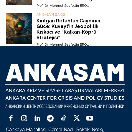
Prof. Dr. Mehmet Seyfettin EROL
ANKASAM BAKIŞ
Kırılgan Refahtan Caydırıcı
Güce: Kuveyt’in Jeopolitik
Kıskacı ve “Kalkan-Köprü
Stratejisi”
Prof. Dr. Mehmet Seyfettin EROL
Çankaya Mahallesi, Cemal Nadir Sokak, No: 9,