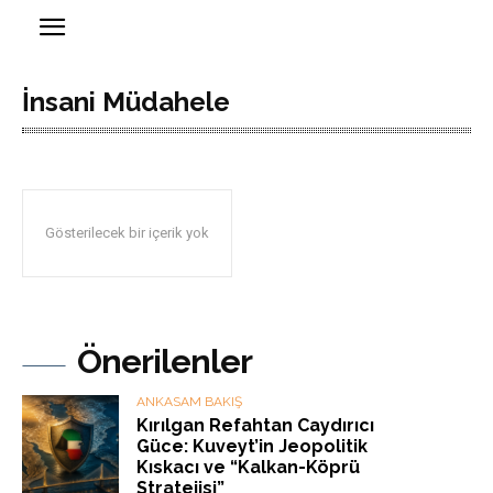
İnsani Müdahele
Gösterilecek bir içerik yok
Önerilenler
ANKASAM BAKIŞ
Kırılgan Refahtan Caydırıcı
Güce: Kuveyt’in Jeopolitik
Kıskacı ve “Kalkan-Köprü
Stratejisi”