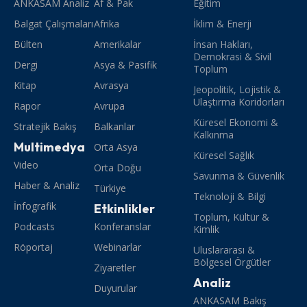
ANKASAM Analiz
Af & Pak
Eğitim
Balgat Çalışmaları
Afrika
İklim & Enerji
Bülten
Amerikalar
İnsan Hakları,
Demokrasi & Sivil
Dergi
Asya & Pasifik
Toplum
Kitap
Avrasya
Jeopolitik, Lojistik &
Ulaştırma Koridorları
Rapor
Avrupa
Küresel Ekonomi &
Stratejik Bakış
Balkanlar
Kalkınma
Multimedya
Orta Asya
Küresel Sağlık
Video
Orta Doğu
Savunma & Güvenlik
Haber & Analiz
Türkiye
Teknoloji & Bilgi
İnfografik
Etkinlikler
Toplum, Kültür &
Podcasts
Konferanslar
Kimlik
Röportaj
Webinarlar
Uluslararası &
Bölgesel Örgütler
Ziyaretler
Analiz
Duyurular
ANKASAM Bakış