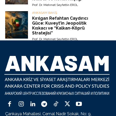
Prof. Dr. Mehmet Seyfettin EROL
ANKASAM BAKIŞ
Kırılgan Refahtan Caydırıcı
Güce: Kuveyt’in Jeopolitik
Kıskacı ve “Kalkan-Köprü
Stratejisi”
Prof. Dr. Mehmet Seyfettin EROL
Çankaya Mahallesi, Cemal Nadir Sokak, No: 9,