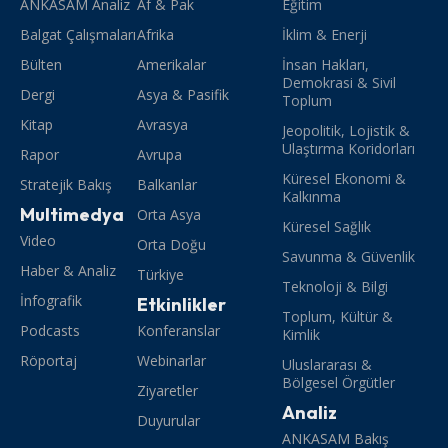
ANKASAM Analiz
Af & Pak
Eğitim
Balgat Çalışmaları
Afrika
İklim & Enerji
Bülten
Amerikalar
İnsan Hakları,
Demokrasi & Sivil
Dergi
Asya & Pasifik
Toplum
Kitap
Avrasya
Jeopolitik, Lojistik &
Ulaştırma Koridorları
Rapor
Avrupa
Küresel Ekonomi &
Stratejik Bakış
Balkanlar
Kalkınma
Multimedya
Orta Asya
Küresel Sağlık
Video
Orta Doğu
Savunma & Güvenlik
Haber & Analiz
Türkiye
Teknoloji & Bilgi
İnfografik
Etkinlikler
Toplum, Kültür &
Podcasts
Konferanslar
Kimlik
Röportaj
Webinarlar
Uluslararası &
Bölgesel Örgütler
Ziyaretler
Analiz
Duyurular
ANKASAM Bakış