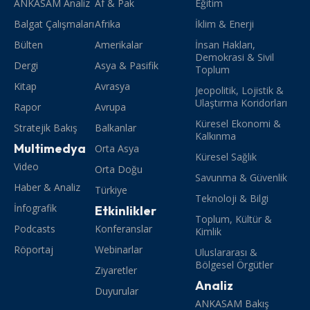
ANKASAM Analiz
Af & Pak
Eğitim
Balgat Çalışmaları
Afrika
İklim & Enerji
Bülten
Amerikalar
İnsan Hakları,
Demokrasi & Sivil
Dergi
Asya & Pasifik
Toplum
Kitap
Avrasya
Jeopolitik, Lojistik &
Ulaştırma Koridorları
Rapor
Avrupa
Küresel Ekonomi &
Stratejik Bakış
Balkanlar
Kalkınma
Multimedya
Orta Asya
Küresel Sağlık
Video
Orta Doğu
Savunma & Güvenlik
Haber & Analiz
Türkiye
Teknoloji & Bilgi
İnfografik
Etkinlikler
Toplum, Kültür &
Podcasts
Konferanslar
Kimlik
Röportaj
Webinarlar
Uluslararası &
Bölgesel Örgütler
Ziyaretler
Analiz
Duyurular
ANKASAM Bakış