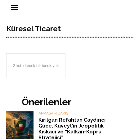
Küresel Ticaret
Gösterilecek bir içerik yok
Önerilenler
ANKASAM BAKIŞ
Kırılgan Refahtan Caydırıcı
Güce: Kuveyt’in Jeopolitik
Kıskacı ve “Kalkan-Köprü
Stratejisi”