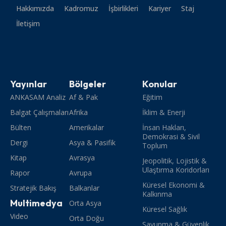
Hakkımızda
Kadromuz
İşbirlikleri
Kariyer
Staj
İletişim
Yayınlar
Bölgeler
Konular
ANKASAM Analiz
Af & Pak
Eğitim
Balgat Çalışmaları
Afrika
İklim & Enerji
Bülten
Amerikalar
İnsan Hakları,
Demokrasi & Sivil
Dergi
Asya & Pasifik
Toplum
Kitap
Avrasya
Jeopolitik, Lojistik &
Ulaştırma Koridorları
Rapor
Avrupa
Küresel Ekonomi &
Stratejik Bakış
Balkanlar
Kalkınma
Multimedya
Orta Asya
Küresel Sağlık
Video
Orta Doğu
Savunma & Güvenlik