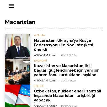
Macaristan
AVRUPA
Macaristan, Ukrayna’ya Rusya
Federasyonu ile Noel ateşkesi
önerdi
ANKASAM Admin
-
12/12/2024
EKONOMİ
Kazakistan ve Macaristan, ikili
bağları güçlendirmek için yeni bir
yatırım fonu kurduklarını açıkladı
ANKASAM Admin
-
21/11/2024
ENERJİ
Özbekistan, nükleer enerji santrali
inşasında Macaristan ile işbirliği
yapacak
ANKASAM Admin
-
13/05/2024