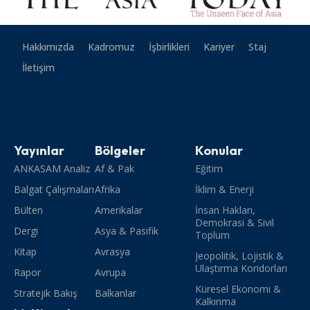
Hakkımızda
Kadromuz
İşbirlikleri
Kariyer
Staj
İletişim
Yayınlar
Bölgeler
Konular
ANKASAM Analiz
Af & Pak
Eğitim
Balgat Çalışmaları
Afrika
İklim & Enerji
Bülten
Amerikalar
İnsan Hakları,
Demokrasi & Sivil
Dergi
Asya & Pasifik
Toplum
Kitap
Avrasya
Jeopolitik, Lojistik &
Ulaştırma Koridorları
Rapor
Avrupa
Küresel Ekonomi &
Stratejik Bakış
Balkanlar
Kalkınma