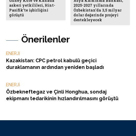
Güney Kore ve Kanada
Asya Kalkınma Bankası,
askeri yetkilileri, Hint-
2025-2027 yıllarında
Pasifik’te işbirliğini
Özbekistan’da 3,5 milyar
görüştü
dolar değerinde projeyi
destekleyecek
Önerilenler
ENERJİ
Kazakistan: CPC petrol kabulü geçici
duraklamanın ardından yeniden başladı
ENERJİ
Özbekneftegaz ve Çinli Honghua, sondaj
ekipmanı tedarikinin hızlandırılmasını görüştü