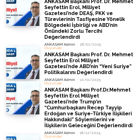
ANKASAM Başkanı Prof. Dr. Mehmet
Seyfettin Erol, Milliyet
Gazetesi’nde DEAŞ, PKK ve
Türevlerinin Tasfiyesine Yönelik
Bölgedeki İşbirliği ve ABD’nin
Önündeki Zorlu Tercihi
Değerlendirdi
ANKASAM Admin
-
28/01/2025
Duyurular
ANKASAM Başkanı Prof. Dr. Mehmet
Seyfettin Erol Milliyet
Gazetesi’nde ABD’nin “Yeni Suriye”
Politikalarını Değerlendirdi
ANKASAM Admin
-
10/01/2025
Duyurular
ANKASAM Başkanı Prof.Dr.Mehmet
Seyfettin Erol Milliyet
Gazetesi’nde Trump’ın
“Cumhurbaşkanı Recep Tayyip
Erdoğan ve Suriye-Türkiye İlişkileri
Hakkındaki” Söylemlerini ve
İlişkilerin Geleceğini Değerlendirdi
ANKASAM Admin
-
18/12/2024
Duyurular