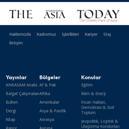
Hakkımızda
Kadromuz
İşbirlikleri
Kariyer
Staj
İletişim
Yayınlar
Bölgeler
Konular
ANKASAM Analiz
Af & Pak
Eğitim
Balgat Çalışmaları
Afrika
İklim & Enerji
Bülten
Amerikalar
İnsan Hakları,
Demokrasi & Sivil
Dergi
Asya & Pasifik
Toplum
Kitap
Avrasya
Jeopolitik, Lojistik &
Ulaştırma Koridorları
Rapor
Avrupa