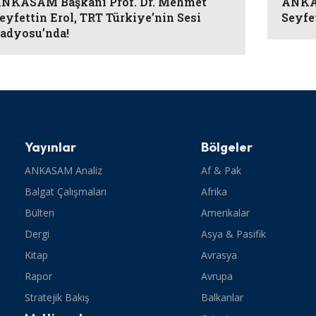
NKASAM Başkanı Prof. Dr. Mehmet
ANKAS
eyfettin Erol, TRT Türkiye’nin Sesi
Seyfe
adyosu’nda!
Yayınlar
Bölgeler
ANKASAM Analiz
Af & Pak
Balgat Çalışmaları
Afrika
Bülten
Amerikalar
Dergi
Asya & Pasifik
Kitap
Avrasya
Rapor
Avrupa
Stratejik Bakış
Balkanlar