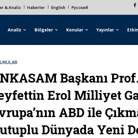
r & Analiz
Haberler
English
Русский
Analiz
Bölgeler
Konular
Yayınlar
Etkin
URULAR
NKASAM Başkanı Prof.
eyfettin Erol Milliyet G
vrupa’nın ABD ile Çıkm
utuplu Dünyada Yeni D