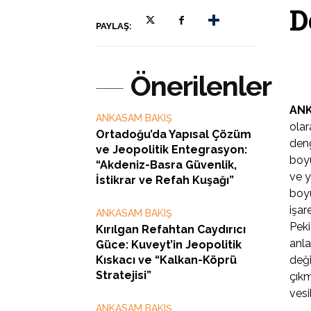
D
PAYLAŞ:
Önerilenler
ANK
ANKASAM BAKIŞ
olar
Ortadoğu’da Yapısal Çözüm
deng
ve Jeopolitik Entegrasyon:
boyu
“Akdeniz-Basra Güvenlik,
ve y
İstikrar ve Refah Kuşağı”
boyu
işar
ANKASAM BAKIŞ
Peki
Kırılgan Refahtan Caydırıcı
anla
Güce: Kuveyt’in Jeopolitik
Kıskacı ve “Kalkan-Köprü
deği
Stratejisi”
çıkm
vesi
ANKASAM BAKIŞ