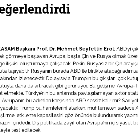
eğerlendirdi
ASAM Başkanı Prof. Dr. Mehmet Seyfettin Erol:
ABD’yi çık
ak görmeye başlayan Avrupa, başta Çin ve Rusya olmak üzere,
e ilişkisi oluşturmaya çalışacak. Pekin, Rusyasız bir Çin arayışına 
ta taşıyabilir. Rusya’nın burada ABD ile birlikte atacağı adım
akından izlenecektir. Dolayısıyla Trump’ın bu çıkışları, çok ku
tuyla daha da artıracak gibi görünüyor. Bu gelişme, Avrupa-Tü
et etmekte. Türkiye’nin bu anlamda paylaşılamayan aktör statü
, Avrupa’nın bu adımları karşısında ABD sessiz kalır mı? Sarı ye
yacaktır. Trump bu hamlelerini atarken, muhtemelen sadece Avru
ştirme, etkileme kapasitesini göz önünde bulundurarak yapmış
azın içindedir. Dış politikada zayıf olan Avrupa’nın iç siyase
leyle test edilecek.