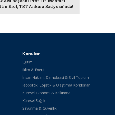
AM Başkanı Prof. Dr. Mehmet
ttin Erol, TRT Ankara Radyosu’nda!
Konular
Eğitim
İklim & Enerji
İnsan Hakları, Demokrasi & Sivil Toplum
Jeopolitik, Lojistik & Ulaştırma Koridorları
Küresel Ekonomi & Kalkınma
Küresel Sağlık
Savunma & Güvenlik