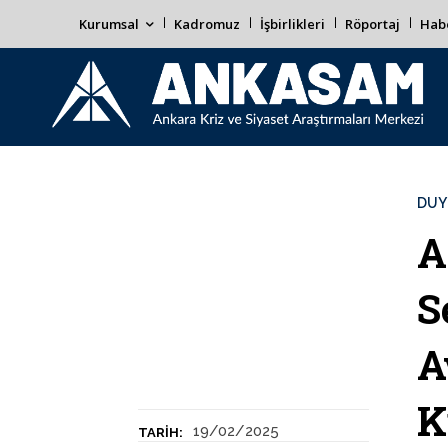
Kurumsal
Kadromuz
İşbirlikleri
Röportaj
Habe
DUY
A
S
A
K
19/02/2025
TARIH: