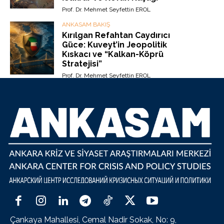
Prof. Dr. Mehmet Seyfettin EROL
ANKASAM BAKIŞ
Kırılgan Refahtan Caydırıcı
Güce: Kuveyt’in Jeopolitik
Kıskacı ve “Kalkan-Köprü
Stratejisi”
Prof. Dr. Mehmet Seyfettin EROL
Çankaya Mahallesi, Cemal Nadir Sokak, No: 9,