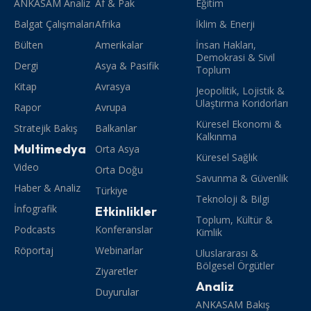
ANKASAM Analiz
Af & Pak
Eğitim
Balgat Çalışmaları
Afrika
İklim & Enerji
Bülten
Amerikalar
İnsan Hakları,
Demokrasi & Sivil
Dergi
Asya & Pasifik
Toplum
Kitap
Avrasya
Jeopolitik, Lojistik &
Ulaştırma Koridorları
Rapor
Avrupa
Küresel Ekonomi &
Stratejik Bakış
Balkanlar
Kalkınma
Multimedya
Orta Asya
Küresel Sağlık
Video
Orta Doğu
Savunma & Güvenlik
Haber & Analiz
Türkiye
Teknoloji & Bilgi
İnfografik
Etkinlikler
Toplum, Kültür &
Podcasts
Konferanslar
Kimlik
Röportaj
Webinarlar
Uluslararası &
Bölgesel Örgütler
Ziyaretler
Analiz
Duyurular
ANKASAM Bakış