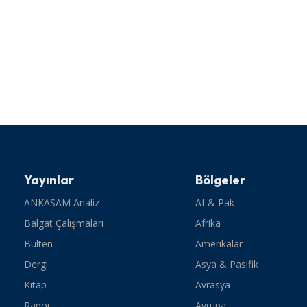
Yayınlar
Bölgeler
ANKASAM Analiz
Af & Pak
Balgat Çalışmaları
Afrika
Bülten
Amerikalar
Dergi
Asya & Pasifik
Kitap
Avrasya
Rapor
Avrupa