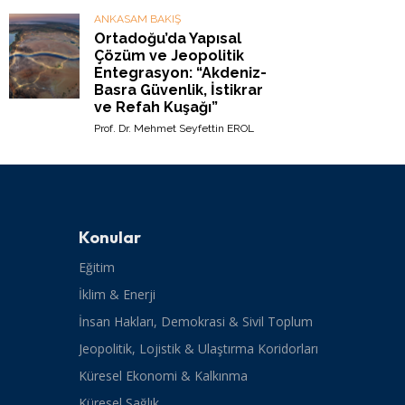
ANKASAM BAKIŞ
Ortadoğu’da Yapısal
Çözüm ve Jeopolitik
Entegrasyon: “Akdeniz-
Basra Güvenlik, İstikrar
ve Refah Kuşağı”
Prof. Dr. Mehmet Seyfettin EROL
Konular
Eğitim
İklim & Enerji
İnsan Hakları, Demokrasi & Sivil Toplum
Jeopolitik, Lojistik & Ulaştırma Koridorları
Küresel Ekonomi & Kalkınma
Küresel Sağlık