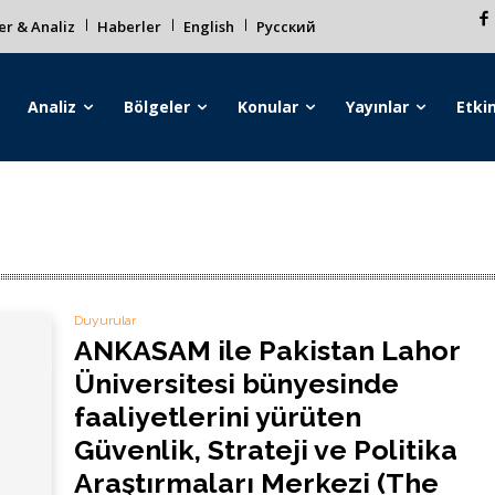
r & Analiz
Haberler
English
Русский
Analiz
Bölgeler
Konular
Yayınlar
Etkin
Duyurular
ANKASAM ile Pakistan Lahor
Üniversitesi bünyesinde
faaliyetlerini yürüten
Güvenlik, Strateji ve Politika
Araştırmaları Merkezi (The