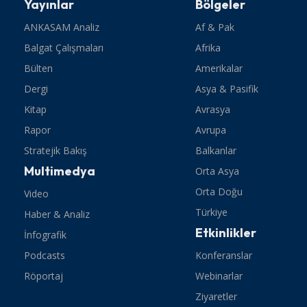
Yayınlar
Bölgeler
ANKASAM Analiz
Af & Pak
Balgat Çalışmaları
Afrika
Bülten
Amerikalar
Dergi
Asya & Pasifik
Kitap
Avrasya
Rapor
Avrupa
Stratejik Bakış
Balkanlar
Multimedya
Orta Asya
Orta Doğu
Video
Türkiye
Haber & Analiz
Etkinlikler
İnfografik
Podcasts
Konferanslar
Röportaj
Webinarlar
Ziyaretler