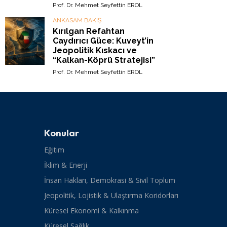
Prof. Dr. Mehmet Seyfettin EROL
ANKASAM BAKIŞ
Kırılgan Refahtan
Caydırıcı Güce: Kuveyt’in
Jeopolitik Kıskacı ve
“Kalkan-Köprü Stratejisi”
Prof. Dr. Mehmet Seyfettin EROL
Konular
Eğitim
İklim & Enerji
İnsan Hakları, Demokrasi & Sivil Toplum
Jeopolitik, Lojistik & Ulaştırma Koridorları
Küresel Ekonomi & Kalkınma
Küresel Sağlık