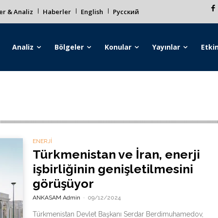
r & Analiz
Haberler
English
Русский
Analiz
Bölgeler
Konular
Yayınlar
Etkin
ENERJİ
Türkmenistan ve İran, enerji
işbirliğinin genişletilmesini
görüşüyor
ANKASAM Admin
-
09/12/2024
Türkmenistan Devlet Başkanı Serdar Berdimuhamedov,