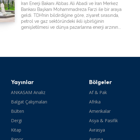
İran Enerji Bakanı Abbas Ali Abadi ve İran Merkez
Bankası Başkanı Mohammadreza Farzi ile bir araya
geldi. TDH’nin bildirdiğine göre, ziyaret sırasında,
petrol ve gaz sektöründeki ikili işbirliğinin
genişletilmesi ve dünya pazarlarına enerji arzının...
Yayınlar
Bölgeler
ANKASAM Analiz
Af & Pak
Balgat Çalışmaları
Afrika
Bülten
Amerikalar
Dergi
Asya & Pasifik
Kitap
Avrasya
Rapor
Avrupa