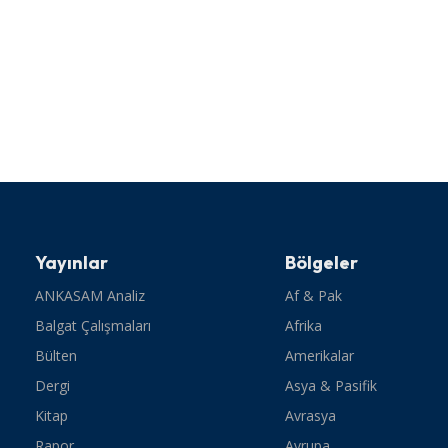
Yayınlar
Bölgeler
ANKASAM Analiz
Af & Pak
Balgat Çalışmaları
Afrika
Bülten
Amerikalar
Dergi
Asya & Pasifik
Kitap
Avrasya
Rapor
Avrupa