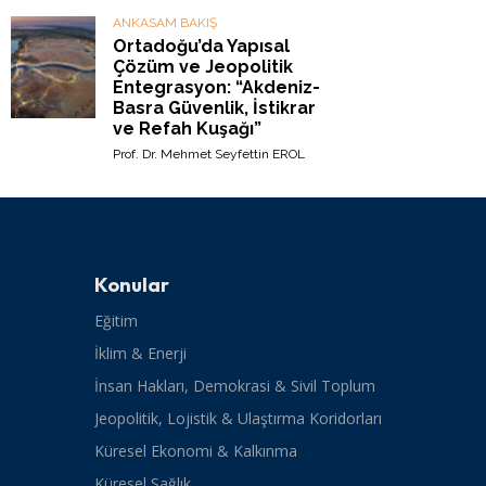
ANKASAM BAKIŞ
Ortadoğu’da Yapısal
Çözüm ve Jeopolitik
Entegrasyon: “Akdeniz-
Basra Güvenlik, İstikrar
ve Refah Kuşağı”
Prof. Dr. Mehmet Seyfettin EROL
Konular
Eğitim
İklim & Enerji
İnsan Hakları, Demokrasi & Sivil Toplum
Jeopolitik, Lojistik & Ulaştırma Koridorları
Küresel Ekonomi & Kalkınma
Küresel Sağlık