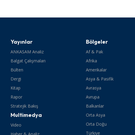
Yayınlar
Bölgeler
ANKASAM Analiz
Af & Pak
Balgat Çalışmaları
Afrika
Bülten
Amerikalar
Dergi
Asya & Pasifik
Kitap
Avrasya
Rapor
Avrupa
Stratejik Bakış
Balkanlar
Multimedya
Orta Asya
Orta Doğu
Video
Türkiye
Haber & Analiz