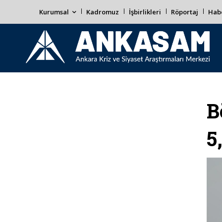
Kurumsal
Kadromuz
İşbirlikleri
Röportaj
Habe
B
5