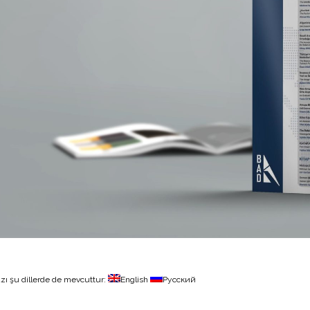
zı şu dillerde de mevcuttur:
English
Русский