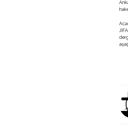
Anka
hake
Acad
JIFA
derg
aşağ