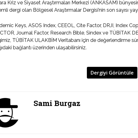
ra Kriz ve Siyaset Araştırmaları Merkezi (ANKASAM) bünyesind
mli dergi olan Bölgesel Araştırmalar Dergisi’nin son sayısı yay
emic Keys, ASOS Index, CEEOL, Cite Factor, DRJI, Index Coper
CTOR, Journal Factor, Research Bible, Sindex ve TÜBİTAK DE
imiz, TÜBİTAK ULAKBİM Veritabanı için de değerlendirme sü
ıdaki bağlantı üzerinden ulaşabilirsiniz.
Dergiyi Görüntüle
Sami Burgaz