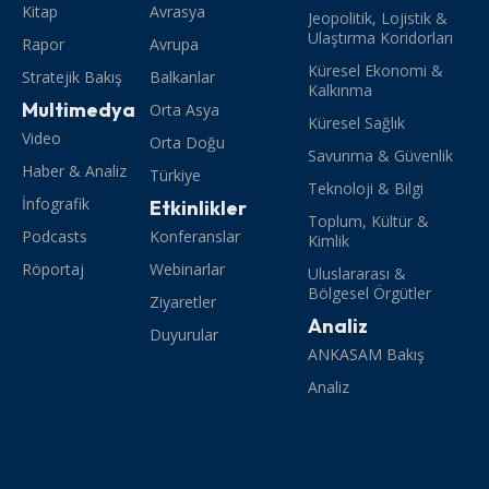
Kitap
Avrasya
Jeopolitik, Lojistik &
Ulaştırma Koridorları
Rapor
Avrupa
Küresel Ekonomi &
Stratejik Bakış
Balkanlar
Kalkınma
Multimedya
Orta Asya
Küresel Sağlık
Video
Orta Doğu
Savunma & Güvenlik
Haber & Analiz
Türkiye
Teknoloji & Bilgi
İnfografik
Etkinlikler
Toplum, Kültür &
Podcasts
Konferanslar
Kimlik
Röportaj
Webinarlar
Uluslararası &
Bölgesel Örgütler
Ziyaretler
Analiz
Duyurular
ANKASAM Bakış
Analiz