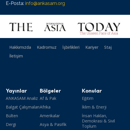
E-Posta:
info@ankasam.org
Hakkımızda
Kadromuz
İşbirlikleri
Kariyer
Staj
İletişim
Yayınlar
Bölgeler
Konular
ANKASAM Analiz
Af & Pak
Eğitim
Balgat Çalışmaları
Afrika
İklim & Enerji
Bülten
Amerikalar
İnsan Hakları,
Demokrasi & Sivil
Dergi
Asya & Pasifik
Toplum