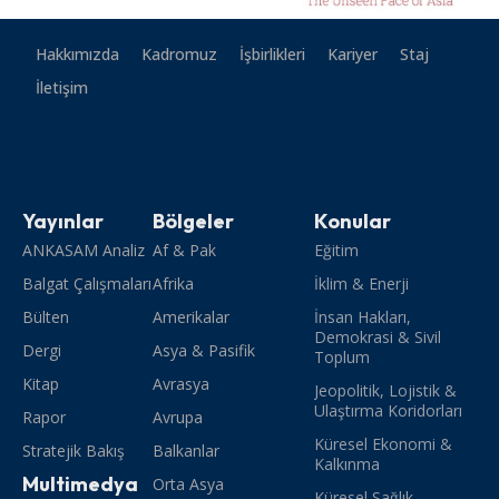
Hakkımızda
Kadromuz
İşbirlikleri
Kariyer
Staj
İletişim
Yayınlar
Bölgeler
Konular
ANKASAM Analiz
Af & Pak
Eğitim
Balgat Çalışmaları
Afrika
İklim & Enerji
Bülten
Amerikalar
İnsan Hakları,
Demokrasi & Sivil
Dergi
Asya & Pasifik
Toplum
Kitap
Avrasya
Jeopolitik, Lojistik &
Ulaştırma Koridorları
Rapor
Avrupa
Küresel Ekonomi &
Stratejik Bakış
Balkanlar
Kalkınma
Multimedya
Orta Asya
Küresel Sağlık