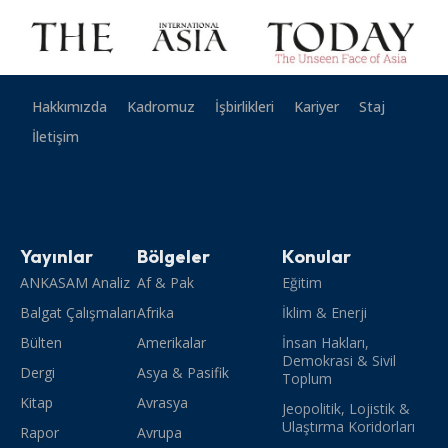
Hakkımızda
Kadromuz
İşbirlikleri
Kariyer
Staj
İletişim
Yayınlar
Bölgeler
Konular
ANKASAM Analiz
Af & Pak
Eğitim
Balgat Çalışmaları
Afrika
İklim & Enerji
Bülten
Amerikalar
İnsan Hakları,
Demokrasi & Sivil
Dergi
Asya & Pasifik
Toplum
Kitap
Avrasya
Jeopolitik, Lojistik &
Ulaştırma Koridorları
Rapor
Avrupa