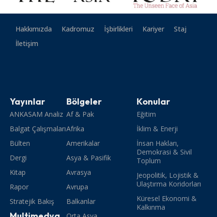
Hakkımızda
Kadromuz
İşbirlikleri
Kariyer
Staj
İletişim
Yayınlar
Bölgeler
Konular
ANKASAM Analiz
Af & Pak
Eğitim
Balgat Çalışmaları
Afrika
İklim & Enerji
Bülten
Amerikalar
İnsan Hakları,
Demokrasi & Sivil
Dergi
Asya & Pasifik
Toplum
Kitap
Avrasya
Jeopolitik, Lojistik &
Ulaştırma Koridorları
Rapor
Avrupa
Küresel Ekonomi &
Stratejik Bakış
Balkanlar
Kalkınma
Multimedya
Orta Asya