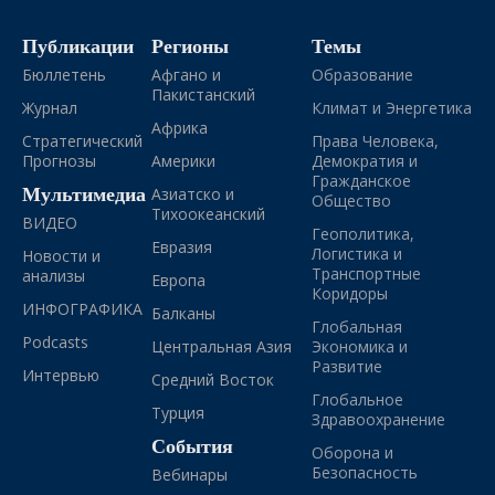
Публикации
Регионы
Темы
Бюллетень
Афгано и
Образование
Пакистанский
Журнал
Климат и Энергетика
Африка
Стратегический
Права Человека,
Прогнозы
Америки
Демократия и
Гражданское
Мультимедиа
Азиатско и
Общество
Тихоокеанский
ВИДЕО
Геополитика,
Евразия
Логистика и
Новости и
Транспортные
анализы
Европа
Коридоры
ИНФОГРАФИКА
Балканы
Глобальная
Podcasts
Центральная Азия
Экономика и
Развитие
Интервью
Средний Восток
Глобальное
Турция
Здравоохранение
События
Оборона и
Безопасность
Вебинары