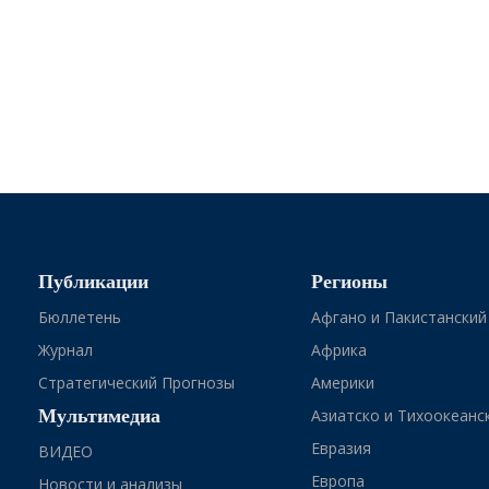
Публикации
Регионы
Бюллетень
Афгано и Пакистанский
Журнал
Африка
Стратегический Прогнозы
Америки
Мультимедиа
Азиатско и Тихоокеанс
Евразия
ВИДЕО
Европа
Новости и анализы