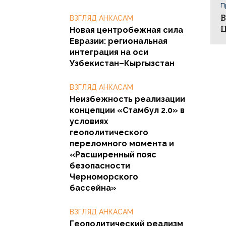
П
В
ВЗГЛЯД АНКАСАМ
Ц
Новая центробежная сила
Евразии: региональная
интеграция на оси
Узбекистан–Кыргызстан
ВЗГЛЯД АНКАСАМ
Неизбежность реализации
концепции «Стамбул 2.0» в
условиях
геополитического
переломного момента и
«Расширенный пояс
безопасности
Черноморского
бассейна»
ВЗГЛЯД АНКАСАМ
Геополитический реализм