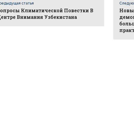
редыдущая статья
Следую
опросы Климатической Повестки В
Новый
ентре Внимания Узбекистана
демо
боль
прак