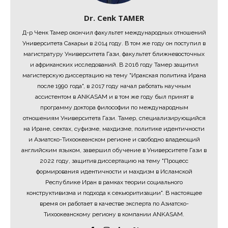
Dr. Cenk TAMER
Д-р Ченк Тамер окончил факультет международных отношений
Университета Сакарьи в 2014 году. В том же году он поступил в
магистратуру Университета Гази, факультет ближневосточных
и африканских исследований. В 2016 году Тамер защитил
магистерскую диссертацию на тему "Иракская политика Ирана
после 1990 года", в 2017 году начал работать научным
ассистентом в ANKASAM и в том же году был принят в
программу доктора философии по международным
отношениям Университета Гази. Тамер, специализирующийся
на Иране, сектах, суфизме, махдизме, политике идентичности
и Азиатско-Тихоокеанском регионе и свободно владеющий
английским языком, завершил обучение в Университете Гази в
2022 году, защитив диссертацию на тему "Процесс
формирования идентичности и махдизм в Исламской
Республике Иран в рамках теории социального
конструктивизма и подхода к секьюритизации". В настоящее
время он работает в качестве эксперта по Азиатско-
Тихоокеанскому региону в компании ANKASAM.