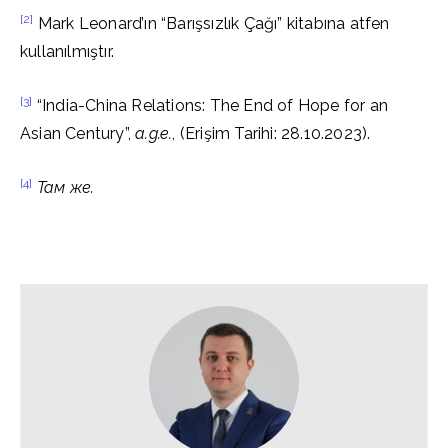
[2]
Mark Leonard’ın “Barışsızlık Çağı” kitabına atfen
kullanılmıştır.
[3]
“India-China Relations: The End of Hope for an
Asian Century”,
a.g.e.
, (Erişim Tarihi: 28.10.2023).
[4]
Там же.