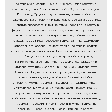
докторскую диссертацию, а в 2008 году начал работать в
качестве доцента в Университете Шейха Эдебали в Билецике.
В 2014 году Эрджан получил звание доцента в области
международных отношений и Европейского союза, а в 2019 году
— звание профессора. В том же году он перешел на работу в
факультет политических наук и государственного управления
экономических и административных наук Университета
Анадолу. С 2008 года профессор Эрджан занимал должности
заведующего кафедрой, заместителя директора Института
социальных наук и директора Профессионального колледжа. С
2008 года он читал лекции на уровне бакалавриата,
магистратуры и докторантуры по своей специализации в
Университете Шейх Эдебали в Билечике и Университете
Анатолия. Предметы, которые преподавал Эрджан, можно
перечислить следующим образом: Европейский Союз,
отношения между Турцией и ЕС, внешняя политика Турции,
международные отношения, международные организации,
актуальные международные проблемы, право государств,
глобальная политика и безопасность, а также отношения между
Турцией и турецким миром. Проф. д-р Мурат Эрджан на
протяжении своей академической карьеры в области