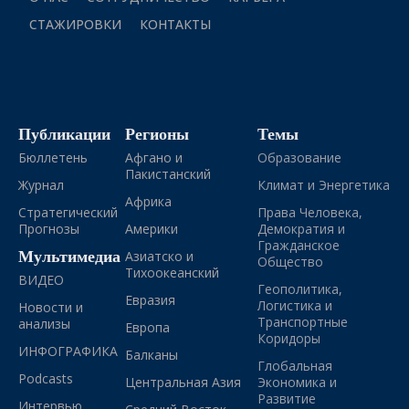
СТАЖИРОВКИ
КОНТАКТЫ
Публикации
Регионы
Темы
Бюллетень
Афгано и
Образование
Пакистанский
Журнал
Климат и Энергетика
Африка
Стратегический
Права Человека,
Прогнозы
Америки
Демократия и
Гражданское
Мультимедиа
Азиатско и
Общество
Тихоокеанский
ВИДЕО
Геополитика,
Евразия
Логистика и
Новости и
Транспортные
анализы
Европа
Коридоры
ИНФОГРАФИКА
Балканы
Глобальная
Podcasts
Центральная Азия
Экономика и
Развитие
Интервью