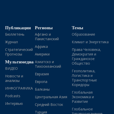
Публикации
Регионы
Темы
Бюллетень
Афгано и
Образование
Пакистанский
Журнал
Климат и Энергетика
Африка
Стратегический
Права Человека,
Прогнозы
Америки
Демократия и
Гражданское
Мультимедиа
Азиатско и
Общество
Тихоокеанский
ВИДЕО
Геополитика,
Евразия
Логистика и
Новости и
Транспортные
анализы
Европа
Коридоры
ИНФОГРАФИКА
Балканы
Глобальная
Podcasts
Центральная Азия
Экономика и
Развитие
Интервью
Средний Восток
Глобальное
Турция
Здравоохранение