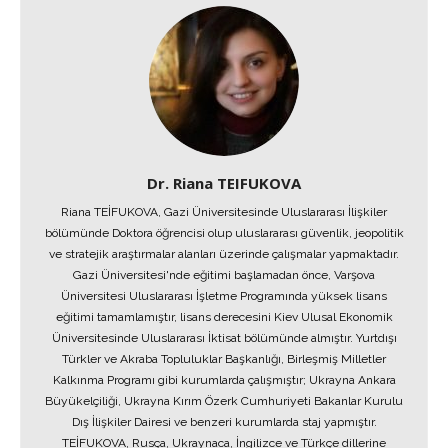
Dr. Riana TEIFUKOVA
Riana TEİFUKOVA, Gazi Üniversitesinde Uluslararası İlişkiler
bölümünde Doktora öğrencisi olup uluslararası güvenlik, jeopolitik
ve stratejik araştırmalar alanları üzerinde çalışmalar yapmaktadır.
Gazi Üniversitesi'nde eğitimi başlamadan önce, Varşova
Üniversitesi Uluslararası İşletme Programında yüksek lisans
eğitimi tamamlamıştır, lisans derecesini Kiev Ulusal Ekonomik
Üniversitesinde Uluslararası İktisat bölümünde almıştır. Yurtdışı
Türkler ve Akraba Topluluklar Başkanlığı, Birleşmiş Milletler
Kalkınma Programı gibi kurumlarda çalışmıştır; Ukrayna Ankara
Büyükelçiliği, Ukrayna Kırım Özerk Cumhuriyeti Bakanlar Kurulu
Dış İlişkiler Dairesi ve benzeri kurumlarda staj yapmıştır.
TEİFUKOVA, Rusça, Ukraynaca, İngilizce ve Türkçe dillerine