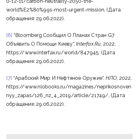
0-12-11/carbon-neutrality-2050-the-
world%E2%80%99s-most-urgent-mission. (Дата
обращения: 29.06.2022).
[6]
“Bloomberg Сообщил О Планах Стран G7
Объявить О Помощи Киеву”.
Interfax.Ru
, 2022,
https://www.interfax.ru/world/847945. (Дата
обращения: 29.06.2022).
[7]
“Арабский Мир И Нефтяное Оружие”.
НЛО
, 2022,
https://www.nlobooks.ru/magazines/neprikosnoven
nyy_zapas/126_nz_4_2019/article/21749/. (Дата
обращения: 29.06.2022).