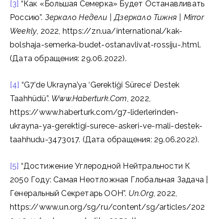
[3]
“Как «Большая Семерка» Будет Останавливать
Россию”.
Зеркало Недели | Дзеркало Тижня | Mirror
Weekly
, 2022, https://zn.ua/international/kak-
bolshaja-semerka-budet-ostanavlivat-rossiju-.html.
(Дата обращения: 29.06.2022).
[4]
“G7’de Ukrayna’ya ‘Gerektiği Sürece’ Destek
Taahhüdü”.
Www.Haberturk.Com
, 2022,
https://www.haberturk.com/g7-liderlerinden-
ukrayna-ya-gerektigi-surece-askeri-ve-mali-destek-
taahhudu-3473017. (Дата обращения: 29.06.2022).
[5]
“Достижение Углеродной Нейтральности К
2050 Году: Самая Неотложная Глобальная Задача |
Генеральный Секретарь ООН”.
Un.Org
, 2022,
https://www.un.org/sg/ru/content/sg/articles/202