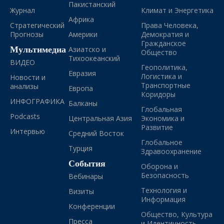
Пакистанский
Журнал
Климат и Энергетика
Африка
Стратегический
Права Человека,
Прогнозы
Америки
Демократия и
Гражданское
Мультимедиа
Азиатско и
Общество
Тихоокеанский
ВИДЕО
Геополитика,
Евразия
Логистика и
Новости и
Транспортные
анализы
Европа
Коридоры
ИНФОГРАФИКА
Балканы
Глобальная
Podcasts
Центральная Азия
Экономика и
Развитие
Интервью
Средний Восток
Глобальное
Турция
Здравоохранение
События
Оборона и
Безопасность
Вебинары
Технология и
Визиты
Информация
Конференции
Общество, Культура
Пресса
и Идентичность