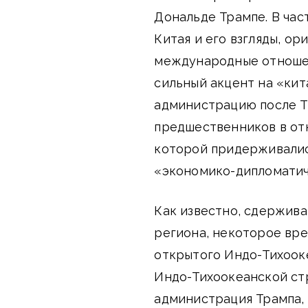
Дональде Трампе. В час
Китая и его взгляды, о
международные отношен
сильный акцент на «кит
администрацию после Т
предшественников в отн
которой придерживалис
«экономико-дипломатич
Как известно, сдержив
региона, некоторое вр
открытого Индо-Тихооке
Индо-Тихоокеанской ст
администрация Трампа, 