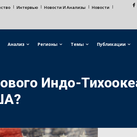
ество
Интервью
Новости И Анализы
Новости
Анализ
Регионы
Темы
Публикации
нового Индо-Тихооке
ША?