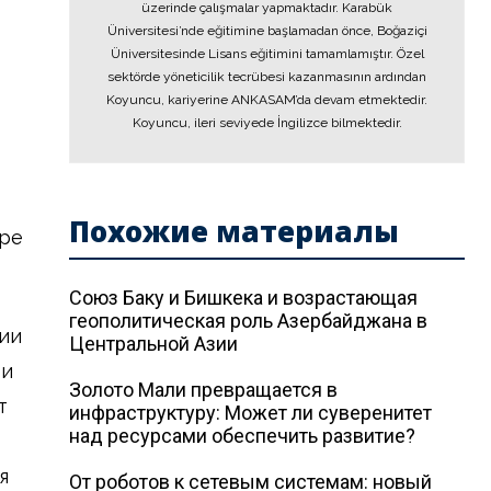
üzerinde çalışmalar yapmaktadır. Karabük
Üniversitesi’nde eğitimine başlamadan önce, Boğaziçi
Üniversitesinde Lisans eğitimini tamamlamıştır. Özel
sektörde yöneticilik tecrübesi kazanmasının ardından
Koyuncu, kariyerine ANKASAM’da devam etmektedir.
Koyuncu, ileri seviyede İngilizce bilmektedir.
Похожие материалы
ере
Союз Баку и Бишкека и возрастающая
геополитическая роль Азербайджана в
ии
Центральной Азии
 и
Золото Мали превращается в
т
инфраструктуру: Может ли суверенитет
над ресурсами обеспечить развитие?
я
От роботов к сетевым системам: новый