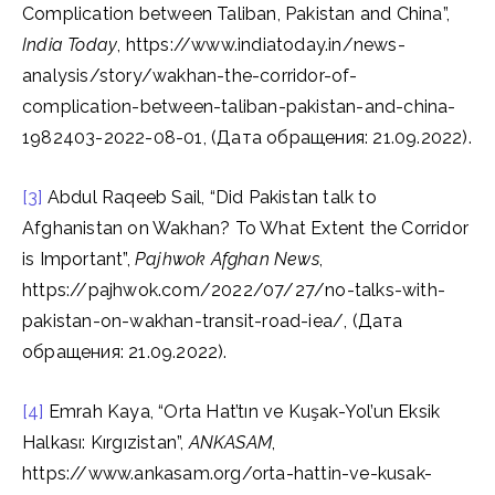
Complication between Taliban, Pakistan and China”,
India
Today
, https://www.indiatoday.in/news-
analysis/story/wakhan-the-corridor-of-
complication-between-taliban-pakistan-and-china-
1982403-2022-08-01, (Дата обращения: 21.09.2022).
[3]
Abdul Raqeeb Sail, “Did Pakistan talk to
Afghanistan on Wakhan? To What Extent the Corridor
is Important”,
Pajhwok
Afghan
News
,
https://pajhwok.com/2022/07/27/no-talks-with-
pakistan-on-wakhan-transit-road-iea/, (Дата
обращения: 21.09.2022).
[4]
Emrah Kaya, “Orta Hat’tın ve Kuşak-Yol’un Eksik
Halkası: Kırgızistan”,
ANKASAM
,
https://www.ankasam.org/orta-hattin-ve-kusak-