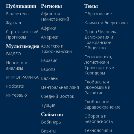
Публикации
Регионы
Темы
Бюллетень
Афгано и
Образование
Пакистанский
Журнал
Климат и Энергетика
Африка
Стратегический
Права Человека,
Прогнозы
Америки
Демократия и
Гражданское
Мультимедиа
Азиатско и
Общество
Тихоокеанский
ВИДЕО
Геополитика,
Евразия
Логистика и
Новости и
Транспортные
анализы
Европа
Коридоры
ИНФОГРАФИКА
Балканы
Глобальная
Podcasts
Центральная Азия
Экономика и
Развитие
Интервью
Средний Восток
Глобальное
Турция
Здравоохранение
События
Оборона и
Безопасность
Вебинары
Технология и
Визиты