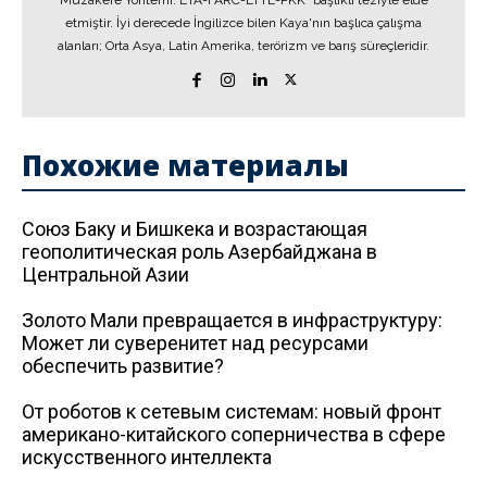
Müzakere Yöntemi: ETA-FARC-LTTE-PKK" başlıklı teziyle elde
etmiştir. İyi derecede İngilizce bilen Kaya'nın başlıca çalışma
alanları; Orta Asya, Latin Amerika, terörizm ve barış süreçleridir.
Похожие материалы
Союз Баку и Бишкека и возрастающая
геополитическая роль Азербайджана в
Центральной Азии
Золото Мали превращается в инфраструктуру:
Может ли суверенитет над ресурсами
обеспечить развитие?
От роботов к сетевым системам: новый фронт
американо-китайского соперничества в сфере
искусственного интеллекта