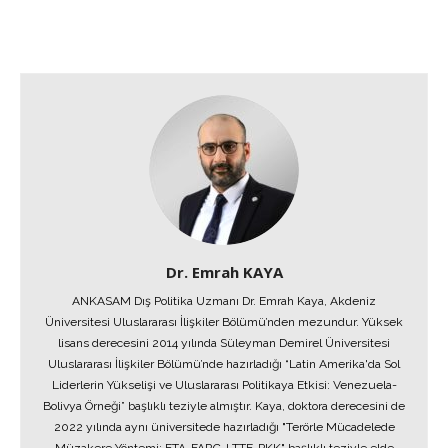
Dr. Emrah KAYA
ANKASAM Dış Politika Uzmanı Dr. Emrah Kaya, Akdeniz
Üniversitesi Uluslararası İlişkiler Bölümü’nden mezundur. Yüksek
lisans derecesini 2014 yılında Süleyman Demirel Üniversitesi
Uluslararası İlişkiler Bölümü’nde hazırladığı “Latin Amerika'da Sol
Liderlerin Yükselişi ve Uluslararası Politikaya Etkisi: Venezuela-
Bolivya Örneği” başlıklı teziyle almıştır. Kaya, doktora derecesini de
2022 yılında aynı üniversitede hazırladığı "Terörle Mücadelede