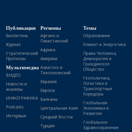
Публикации
Регионы
Темы
Бюллетень
Афгано и
Образование
Пакистанский
Журнал
Климат и Энергетика
Африка
Стратегический
Права Человека,
Прогнозы
Америки
Демократия и
Гражданское
Мультимедиа
Азиатско и
Общество
Тихоокеанский
ВИДЕО
Геополитика,
Евразия
Логистика и
Новости и
Транспортные
анализы
Европа
Коридоры
ИНФОГРАФИКА
Балканы
Глобальная
Podcasts
Центральная Азия
Экономика и
Развитие
Интервью
Средний Восток
Глобальное
Турция
Здравоохранение