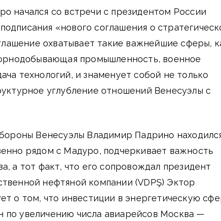
ро начался со встречи с президентом России
подписания «нового соглашения о стратегичес
глашение охватывает такие важнейшие сферы, к
 горнодобывающая промышленность, военное
ача технологий, и знаменует собой не только
труктурное углубление отношений Венесуэлы с
 обороны Венесуэлы Владимир Падрино находилс
венно рядом с Мадуро, подчеркивает важность
а, а тот факт, что его сопровождал президент
ственной нефтяной компании (VDPŞ) Эктор
ет о том, что инвестиции в энергетическую сф
 по увеличению числа авиарейсов Москва —