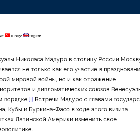
ах:
Türkçe
English
суэлы Николаса Мадуро в столицу России Москв
ивается не только как его участие в празднован
рой мировой войны, но и как отражение
иоритетов и дипломатических союзов Венесуэл
 порядке.
[i]
Встречи Мадуро с главами государс
на, Кубы и Буркина-Фасо в ходе этого визита
ытках Латинской Америки изменить свое
еополитике.