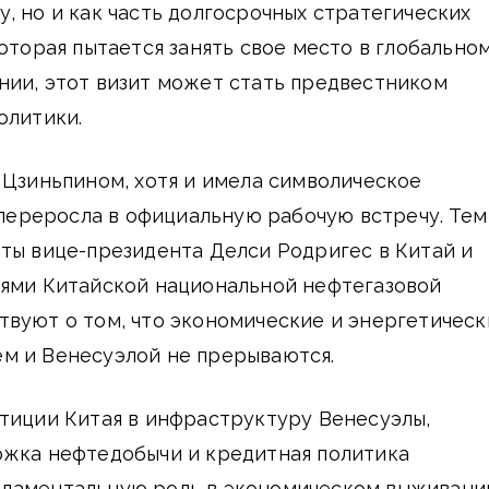
, но и как часть долгосрочных стратегических
которая пытается занять свое место в глобально
нии, этот визит может стать предвестником
олитики.
 Цзиньпином, хотя и имела символическое
е переросла в официальную рабочую встречу. Тем
ты вице-президента Делси Родригес в Китай и
лями Китайской национальной нефтегазовой
твуют о том, что экономические и энергетическ
м и Венесуэлой не прерываются.
тиции Китая в инфраструктуру Венесуэлы,
ржка нефтедобычи и кредитная политика
даментальную роль в экономическом выживани