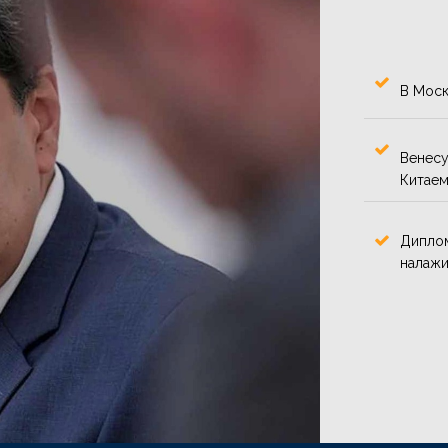
В Моск
Венесу
Китаем
Диплом
налажи