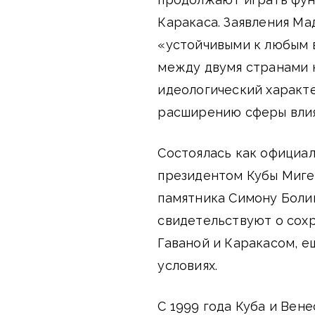
Каракаса. Заявления Ма
«устойчивыми к любым в
между двумя странами н
идеологический характе
расширению сферы влия
Состоялась как официа
президентом Кубы Мигел
памятника Симону Боли
свидетельствуют о сох
Гаваной и Каракасом, е
условиях.
С 1999 года Куба и Ве