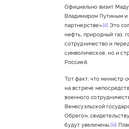
Официально визит Маду
Владимиром Путиным и 
партнерстве».
[ii]
Это со
нефть, природный газ,
сотрудничество и перед
символическое, но и с
Россией.
Тот факт, что министр
на встрече непосредст
военного сотрудничеств
Венесуэльской государ
Обрегон, свидетельству
будут увеличены.
[iii]
План