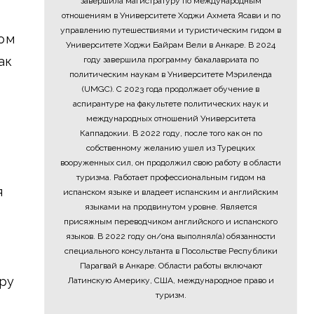
завершила магистратуру по международным
отношениям в Университете Ходжи Ахмета Ясави и по
управлению путешествиями и туристическим гидом в
ком
Университете Ходжи Байрам Вели в Анкаре. В 2024
ак
году завершила программу бакалавриата по
политическим наукам в Университете Мэриленда
(UMGC). С 2023 года продолжает обучение в
аспирантуре на факультете политических наук и
международных отношений Университета
Каппадокии. В 2022 году, после того как он по
собственному желанию ушел из Турецких
вооруженных сил, он продолжил свою работу в области
туризма. Работает профессиональным гидом на
я
испанском языке и владеет испанским и английским
языками на продвинутом уровне. Является
присяжным переводчиком английского и испанского
языков. В 2022 году он/она выполнял(а) обязанности
специального консультанта в Посольстве Республики
Парагвай в Анкаре. Области работы включают
еру
Латинскую Америку, США, международное право и
туризм.