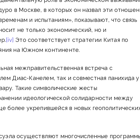
дуро в Москве, в которых он назвал эти отношен
ременам и испытаниям», показывают, что связь
осит не только экономический, но и
р.
[iv]
Это соответствует стратегии Китая по
ния на Южном континенте.
льная межправительственная встреча с
ем Диас-Канелем, так и совместная панихида у
вару. Такие символические жесты
ранении идеологической солидарности между
ще более укрепившейся в новых геополитически
несуэла осуществляют многочисленные программ