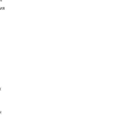
ия
х
ы