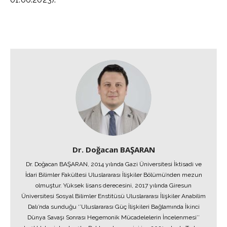
Dr. Doğacan BAŞARAN
Dr. Doğacan BAŞARAN, 2014 yılında Gazi Üniversitesi İktisadi ve
İdari Bilimler Fakültesi Uluslararası İlişkiler Bölümü’nden mezun
olmuştur. Yüksek lisans derecesini, 2017 yılında Giresun
Üniversitesi Sosyal Bilimler Enstitüsü Uluslararası İlişkiler Anabilim
Dalı’nda sunduğu ‘’Uluslararası Güç İlişkileri Bağlamında İkinci
Dünya Savaşı Sonrası Hegemonik Mücadelelerin İncelenmesi’’