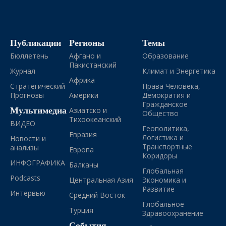
Публикации
Регионы
Темы
Бюллетень
Афгано и
Образование
Пакистанский
Журнал
Климат и Энергетика
Африка
Стратегический
Права Человека,
Прогнозы
Америки
Демократия и
Гражданское
Мультимедиа
Азиатско и
Общество
Тихоокеанский
ВИДЕО
Геополитика,
Евразия
Логистика и
Новости и
Транспортные
анализы
Европа
Коридоры
ИНФОГРАФИКА
Балканы
Глобальная
Podcasts
Центральная Азия
Экономика и
Развитие
Интервью
Средний Восток
Глобальное
Турция
Здравоохранение
События