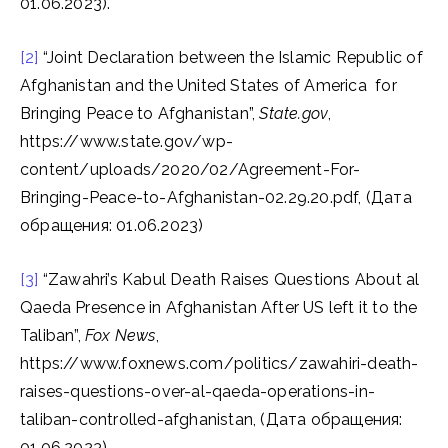
01.06.2023).
[2]
“Joint Declaration between the Islamic Republic of
Afghanistan and the United States of America for
Bringing Peace to Afghanistan”,
State.gov
,
https://www.state.gov/wp-
content/uploads/2020/02/Agreement-For-
Bringing-Peace-to-Afghanistan-02.29.20.pdf, (Дата
обращения: 01.06.2023)
[3]
“Zawahri’s Kabul Death Raises Questions About al
Qaeda Presence in Afghanistan After US left it to the
Taliban”,
Fox News
,
https://www.foxnews.com/politics/zawahiri-death-
raises-questions-over-al-qaeda-operations-in-
taliban-controlled-afghanistan, (Дата обращения:
01.06.2023).