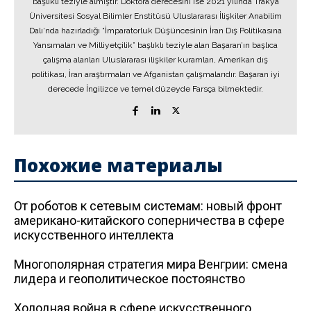
başlıklı teziyle almıştır. Doktora derecesini ise 2021 yılında Trakya
Üniversitesi Sosyal Bilimler Enstitüsü Uluslararası İlişkiler Anabilim
Dalı‘nda hazırladığı “İmparatorluk Düşüncesinin İran Dış Politikasına
Yansımaları ve Milliyetçilik” başlıklı teziyle alan Başaran’ın başlıca
çalışma alanları Uluslararası ilişkiler kuramları, Amerikan dış
politikası, İran araştırmaları ve Afganistan çalışmalarıdır. Başaran iyi
derecede İngilizce ve temel düzeyde Farsça bilmektedir.
Похожие материалы
От роботов к сетевым системам: новый фронт
американо-китайского соперничества в сфере
искусственного интеллекта
Многополярная стратегия мира Венгрии: смена
лидера и геополитическое постоянство
Холодная война в сфере искусственного