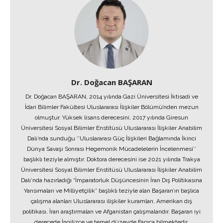
Dr. Doğacan BAŞARAN
Dr. Doğacan BAŞARAN, 2014 yılında Gazi Üniversitesi İktisadi ve
İdari Bilimler Fakültesi Uluslararası İlişkiler Bölümü’nden mezun
olmuştur. Yüksek lisans derecesini, 2017 yılında Giresun
Üniversitesi Sosyal Bilimler Enstitüsü Uluslararası İlişkiler Anabilim
Dalı’nda sunduğu ‘’Uluslararası Güç İlişkileri Bağlamında İkinci
Dünya Savaşı Sonrası Hegemonik Mücadelelerin İncelenmesi’’
başlıklı teziyle almıştır. Doktora derecesini ise 2021 yılında Trakya
Üniversitesi Sosyal Bilimler Enstitüsü Uluslararası İlişkiler Anabilim
Dalı‘nda hazırladığı “İmparatorluk Düşüncesinin İran Dış Politikasına
Yansımaları ve Milliyetçilik” başlıklı teziyle alan Başaran’ın başlıca
çalışma alanları Uluslararası ilişkiler kuramları, Amerikan dış
politikası, İran araştırmaları ve Afganistan çalışmalarıdır. Başaran iyi
derecede İngilizce ve temel düzeyde Farsça bilmektedir.