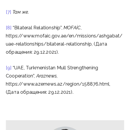
[7]
Там
же
.
[8]
“Bilateral Relationship”,
MOFAİC
,
https://www.mofaic.gov.ae/en/missions/ashgabat/
uae-relationships/bilateral-relationship, (Дата
обращения: 29.12.2021).
[9]
“UAE, Turkmenistan Mull Strengthening
Cooperation”,
Araznews
,
https://www.azernews.az/region/158876.html,
(Дата обращения: 29.12.2021).