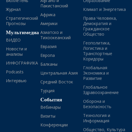
Бюллетень
Афгано и
Образование
Пакистанский
Журнал
Климат и Энергетика
Африка
Стратегический
Права Человека,
Прогнозы
Америки
Демократия и
Гражданское
Мультимедиа
Азиатско и
Общество
Тихоокеанский
ВИДЕО
Геополитика,
Евразия
Логистика и
Новости и
Транспортные
анализы
Европа
Коридоры
ИНФОГРАФИКА
Балканы
Глобальная
Podcasts
Центральная Азия
Экономика и
Развитие
Интервью
Средний Восток
Глобальное
Турция
Здравоохранение
События
Оборона и
Безопасность
Вебинары
Технология и
Визиты
Информация
Конференции
Общество, Культура