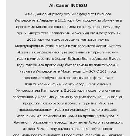
Ali Caner İNCESU
Али Джанер Инджесу окончил факультет бизнеса
Университета Анадолу в 2012 году. Он продолжил обучение в
программе младшего специалиста по экскурсионному делу
при Университете Каппадокии и окончил его в 2017 году. В
2022 году успешно завершила магистратуру по
международным отношениям в Университете Ходжи Ахмета
Ясави и по управлению путешествиями и туристическим
гидом в Университете Ходжи Байрам Вели в Анкаре. В 2024
году завершила программу бакалавриата по политическим
наукам в Университете Мэриленда (UMGC). С 2023 года
продолжает обучение в аспирантуре на факультете
политических наук и международных отношений
Университета Каппадокии. В 2022 году, после того как он по
собственному желанию ушел из Турецких вооруженных сил, он
продолжил свою работу в области туризма. Работает
профессиональным гидом на испанском языке и владеет
испанским и английским языками на продвинутом уровне.
Является присяжным переводчиком английского и испанского
языков. В 2022 году он/она выполнял(а) обязанности
специального консультанта в Посольстве Республики Парагвай