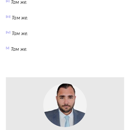
[ii]
Там же
.
[iii]
Там же
.
[iv]
Там же
.
[v]
Там же
.