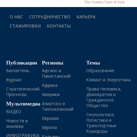
О НАС
СОТРУДНИЧЕСТВО
КАРЬЕРА
СТАЖИРОВКИ
КОНТАКТЫ
Публикации
Регионы
Темы
Бюллетень
Афгано и
Образование
Пакистанский
Журнал
Климат и Энергетика
Африка
Стратегический
Права Человека,
Прогнозы
Америки
Демократия и
Гражданское
Мультимедиа
Азиатско и
Общество
Тихоокеанский
ВИДЕО
Геополитика,
Евразия
Логистика и
Новости и
Транспортные
анализы
Европа
Коридоры
ИНФОГРАФИКА
Балканы