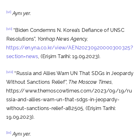
[vi]
Aynı yer.
[vii]
“Biden Condemns N. Korea’s Defiance of UNSC
Resolutions”,
Yonhap News Agency,
https://en.yna.co.kr/view/AEN20230920000300325?
section=news
, (Erişim Tarihi: 19.09.2023).
[viii]
“Russia and Allies Warn UN That SDGs in Jeopardy
Without Sanctions Relief”,
The Moscow Times,
https://www.themoscowtimes.com/2023/09/19/ru
ssia-and-allies-warn-un-that-sdgs-in-jeopardy-
without-sanctions-relief-a82505, (Erişim Tarihi:
19.09.2023).
[ix]
Aynı yer.