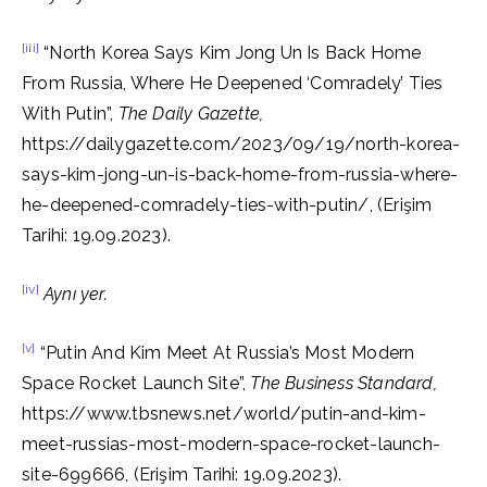
[iii]
“North Korea Says Kim Jong Un Is Back Home
From Russia, Where He Deepened ‘Comradely’ Ties
With Putin”,
The Daily Gazette,
https://dailygazette.com/2023/09/19/north-korea-
says-kim-jong-un-is-back-home-from-russia-where-
he-deepened-comradely-ties-with-putin/, (Erişim
Tarihi: 19.09.2023).
[iv]
Aynı yer.
[v]
“Putin And Kim Meet At Russia’s Most Modern
Space Rocket Launch Site”,
The Business Standard,
https://www.tbsnews.net/world/putin-and-kim-
meet-russias-most-modern-space-rocket-launch-
site-699666, (Erişim Tarihi: 19.09.2023).