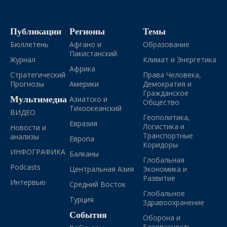
Публикации
Регионы
Темы
Бюллетень
Афгано и
Образование
Пакистанский
Журнал
Климат и Энергетика
Африка
Стратегический
Права Человека,
Прогнозы
Америки
Демократия и
Гражданское
Мультимедиа
Азиатско и
Общество
Тихоокеанский
ВИДЕО
Геополитика,
Евразия
Логистика и
Новости и
Транспортные
анализы
Европа
Коридоры
ИНФОГРАФИКА
Балканы
Глобальная
Podcasts
Центральная Азия
Экономика и
Развитие
Интервью
Средний Восток
Глобальное
Турция
Здравоохранение
События
Оборона и
Безопасность