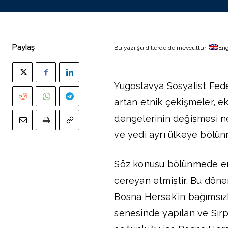
Paylaş
Bu yazı şu dillerde de mevcuttur:
Eng
Yugoslavya Sosyalist Fed
artan etnik çekişmeler, 
dengelerinin değişmesi ne
ve yedi ayrı ülkeye bölün
Söz konusu bölünmede en 
cereyan etmiştir. Bu dönem
Bosna Hersek’in bağımsızl
senesinde yapılan ve Sırpl