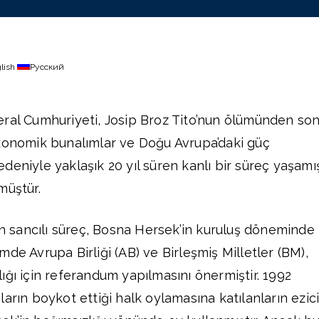
lish
Русский
eral Cumhuriyeti, Josip Broz Tito’nun ölümünden so
ekonomik bunalımlar ve Doğu Avrupa’daki güç
deniyle yaklaşık 20 yıl süren kanlı bir süreç yaşamı
müştür.
sancılı süreç, Bosna Hersek’in kuruluş döneminde
de Avrupa Birliği (AB) ve Birleşmiş Milletler (BM),
ığı için referandum yapılmasını önermiştir. 1992
arın boykot ettiği halk oylamasına katılanların ezic