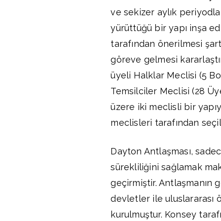
ve sekizer aylık periyod
yürüttüğü bir yapı inşa ed
tarafından önerilmesi şar
göreve gelmesi kararlaştırı
üyeli Halklar Meclisi (5 Bo
Temsilciler Meclisi (28 Ü
üzere iki meclisli bir yapı
meclisleri tarafından seçi
Dayton Antlaşması, sadece
sürekliliğini sağlamak ma
geçirmiştir. Antlaşmanın 
devletler ile uluslararas
kurulmuştur. Konsey tara