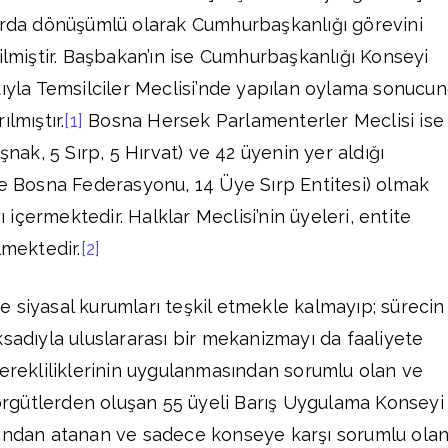
larda dönüşümlü olarak Cumhurbaşkanlığı görevini
ilmiştir. Başbakan’ın ise Cumhurbaşkanlığı Konseyi
tıyla Temsilciler Meclisi’nde yapılan oylama sonucu
lmıştır.
[1]
Bosna Hersek Parlamenterler Meclisi ise
şnak, 5 Sırp, 5 Hırvat) ve 42 üyenin yer aldığı
ye Bosna Federasyonu, 14 Üye Sırp Entitesi) olmak
yı içermektedir. Halklar Meclisi’nin üyeleri, entite
lmektedir.
[2]
 siyasal kurumları teşkil etmekle kalmayıp; sürecin
ksadıyla uluslararası bir mekanizmayı da faaliyete
gerekliliklerinin uygulanmasından sorumlu olan ve
ı örgütlerden oluşan 55 üyeli Barış Uygulama Konseyi
fından atanan ve sadece konseye karşı sorumlu ola