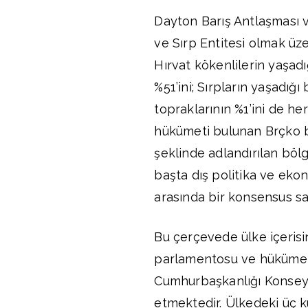
Dayton Barış Antlaşması 
ve Sırp Entitesi olmak üz
Hırvat kökenlilerin yaşa
%51’ini; Sırpların yaşadığ
topraklarının %1’ini de he
hükümeti bulunan Brçko b
şeklinde adlandırılan bölg
başta dış politika ve eko
arasında bir konsensus sa
Bu çerçevede ülke içerisi
parlamentosu ve hükümetin
Cumhurbaşkanlığı Konseyi,
etmektedir. Ülkedeki üç ku