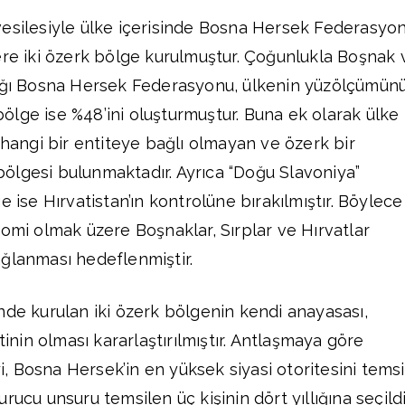
vesilesiyle ülke içerisinde Bosna Hersek Federasyo
ere iki özerk bölge kurulmuştur. Çoğunlukla Boşnak 
dığı Bosna Hersek Federasyonu, ülkenin yüzölçümün
ı bölge ise %48’ini oluşturmuştur. Buna ek olarak ülke
rhangi bir entiteye bağlı olmayan ve özerk bir
ölgesi bulunmaktadır. Ayrıca “Doğu Slavoniya”
e ise Hırvatistan’ın kontrolüne bırakılmıştır. Böylece
nomi olmak üzere Boşnaklar, Sırplar ve Hırvatlar
ğlanması hedeflenmiştir.
nde kurulan iki özerk bölgenin kendi anayasası,
in olması kararlaştırılmıştır. Antlaşmaya göre
 Bosna Hersek’in en yüksek siyasi otoritesini temsi
rucu unsuru temsilen üç kişinin dört yıllığına seçild