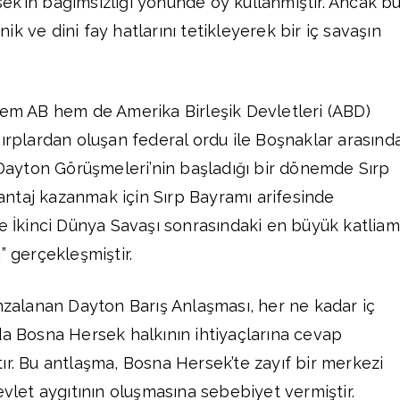
k’in bağımsızlığı yönünde oy kullanmıştır. Ancak b
k ve dini fay hatlarını tetikleyerek bir iç savaşın
hem AB hem de Amerika Birleşik Devletleri (ABD)
Sırplardan oluşan federal ordu ile Boşnaklar arasınd
. Dayton Görüşmeleri’nin başladığı bir dönemde Sırp
ntaj kazanmak için Sırp Bayramı arifesinde
ve İkinci Dünya Savaşı sonrasındaki en büyük katliam
” gerçekleşmiştir.
imzalanan Dayton Barış Anlaşması, her ne kadar iç
da Bosna Hersek halkının ihtiyaçlarına cevap
ır. Bu antlaşma, Bosna Hersek’te zayıf bir merkezi
evlet aygıtının oluşmasına sebebiyet vermiştir.