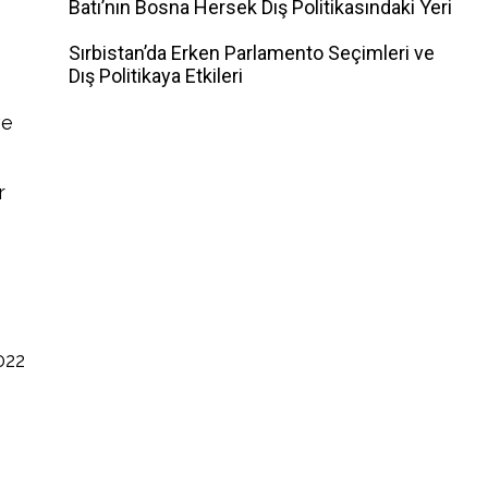
Batı’nın Bosna Hersek Dış Politikasındaki Yeri
Sırbistan’da Erken Parlamento Seçimleri ve
Dış Politikaya Etkileri
ve
r
022