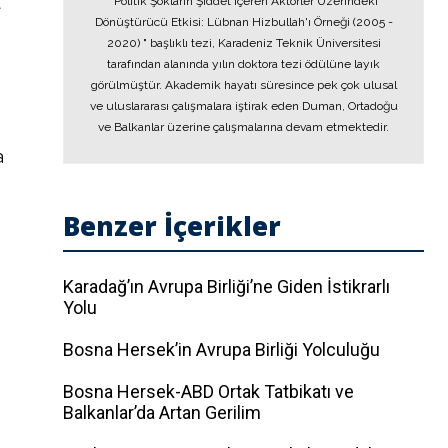
u
"Politik Şokların Şiddet İçeren Aktörler Üzerindeki
Dönüştürücü Etkisi: Lübnan Hizbullah'ı Örneği (2005 -
2020) " başlıklı tezi, Karadeniz Teknik Üniversitesi
tarafından alanında yılın doktora tezi ödülüne layık
görülmüştür. Akademik hayatı süresince pek çok ulusal
ve uluslararası çalışmalara iştirak eden Duman, Ortadoğu
ve Balkanlar üzerine çalışmalarına devam etmektedir.
a
Benzer İçerikler
Karadağ’ın Avrupa Birliği’ne Giden İstikrarlı
Yolu
Bosna Hersek’in Avrupa Birliği Yolculuğu
Bosna Hersek-ABD Ortak Tatbikatı ve
Balkanlar’da Artan Gerilim