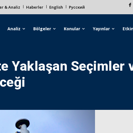
r & Analiz
Haberler
English
Русский
Analiz
Bölgeler
Konular
Yayınlar
Etkin
e Yaklaşan Seçimler 
eceği