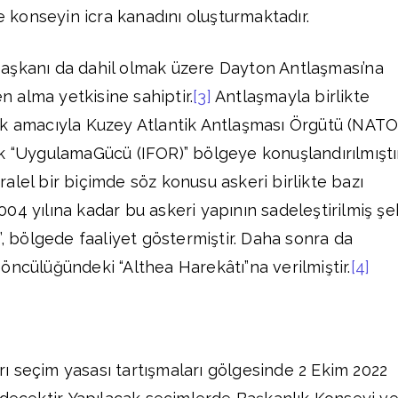
se konseyin icra kanadını oluşturmaktadır.
aşkanı da dahil olmak üzere Dayton Antlaşması’na
 alma yetkisine sahiptir.
[3]
Antlaşmayla birlikte
ek amacıyla Kuzey Atlantik Antlaşması Örgütü (NATO
k “UygulamaGücü (IFOR)” bölgeye konuşlandırılmıştır
alel bir biçimde söz konusu askeri birlikte bazı
 2004 yılına kadar bu askeri yapının sadeleştirilmiş şe
”, bölgede faaliyet göstermiştir. Daha sonra da
öncülüğündeki “Althea Harekâtı”na verilmiştir.
[4]
 seçim yasası tartışmaları gölgesinde 2 Ekim 2022