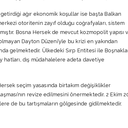
 getirdiği ağır ekonomik koşullar ise başta Balkan
erkezi otoritenin zayıf olduğu coğrafyaları, sistem
rakmıştır. Bosna Hersek de mevcut kozmopolit yapısı 
 olmayan Dayton Düzeni’yle bu krizi en yakından
nda gelmektedir. Ülkedeki Sırp Entitesi ile Boşnakla
ay hatları, dış müdahalelere adeta davetiye
ersek seçim yasasında birtakım değişiklikler
aşması’nın revize edilmesini önermektedir. 2 Ekim 2
lere de bu tartışmaların gölgesinde gidilmektedir.