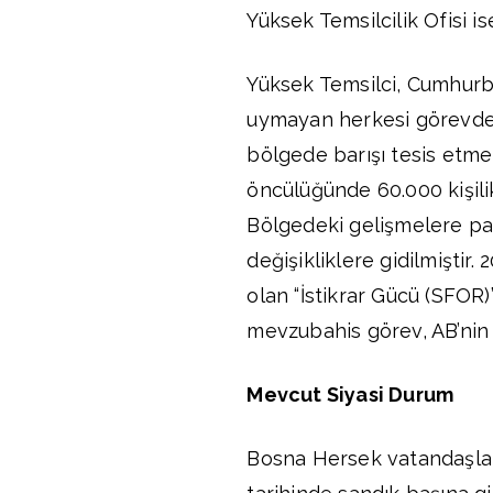
Yüksek Temsilcilik Ofisi i
Yüksek Temsilci, Cumhurb
uymayan herkesi görevden
bölgede barışı tesis etm
öncülüğünde 60.000 kişili
Bölgedeki gelişmelere par
değişikliklere gidilmiştir.
olan “İstikrar Gücü (SFOR)
mevzubahis görev, AB’nin 
Mevcut Siyasi Durum
Bosna Hersek vatandaşları