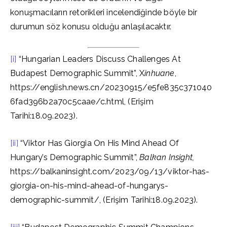
konuşmacıların retorikleri incelendiğinde böyle bir
durumun söz konusu olduğu anlaşılacaktır.
[i]
“Hungarian Leaders Discuss Challenges At
Budapest Demographic Summit”, X
inhuane
,
https://english.news.cn/20230915/e5fe835c371040
6fad396b2a70c5caae/c.html, (Erişim
Tarihi:18.09.2023).
[ii]
“Viktor Has Giorgia On His Mind Ahead Of
Hungary’s Demographic Summit”,
Balkan Insight,
https://balkaninsight.com/2023/09/13/viktor-has-
giorgia-on-his-mind-ahead-of-hungarys-
demographic-summit/, (Erişim Tarihi:18.09.2023).