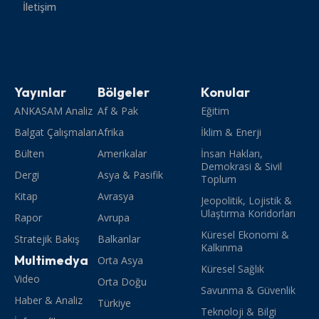
İletişim
Yayınlar
Bölgeler
Konular
ANKASAM Analiz
Af & Pak
Eğitim
Balgat Çalışmaları
Afrika
İklim & Enerji
Bülten
Amerikalar
İnsan Hakları,
Demokrasi & Sivil
Dergi
Asya & Pasifik
Toplum
Kitap
Avrasya
Jeopolitik, Lojistik &
Ulaştırma Koridorları
Rapor
Avrupa
Küresel Ekonomi &
Stratejik Bakış
Balkanlar
Kalkınma
Multimedya
Orta Asya
Küresel Sağlık
Video
Orta Doğu
Savunma & Güvenlik
Haber & Analiz
Türkiye
Teknoloji & Bilgi