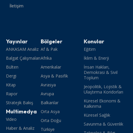
İletişim
Yayınlar
Bölgeler
Konular
ANKASAM Analiz
Af & Pak
Eğitim
Balgat Çalışmaları
Afrika
İklim & Enerji
Bülten
Amerikalar
İnsan Hakları,
Demokrasi & Sivil
Dergi
Asya & Pasifik
Toplum
Kitap
Avrasya
Jeopolitik, Lojistik &
Ulaştırma Koridorları
Rapor
Avrupa
Küresel Ekonomi &
Stratejik Bakış
Balkanlar
Kalkınma
Multimedya
Orta Asya
Küresel Sağlık
Video
Orta Doğu
Savunma & Güvenlik
Haber & Analiz
Türkiye
Teknoloji & Bilgi