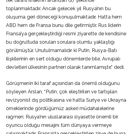
tek taraflı ilhakının ardından G7 şeklinde
toplanmaktadır. Ancak gelecek yıl Rusya’nın bu
oluşuma geri döneceği konuşulmaktadır. Hatta hem
ABD hem de Fransa bunu dile getirmiştir. Rus liderin
Fransa’ya gerçekleştirdiği resmi ziyarette de kendisine
bu doğrultuda sorulan sorulara olumlu yaklaştığı
görülmüştür. Unutulmamalıdır ki Putin, Rusya-Batı
ilişkilerinin en sert olduğu dönemlerde bile, Avrupalı
devletleri ülkesinin partneri olarak tanımlamıştır.” dedi.
Görüşmenin iki taraf açısından da önemli olduğunu
söyleyen Arslan, “Putin, çok eleştirilen ve tartışılan
revizyonist dış politikasına ve hatta Suriye ve Ukrayna
örneklerinde gördüğümüz askeri müdahalelerine
rağmen; Rusya’nın uluslararası siyasette önemli bir
oyuncu olduğu mesajını tüm dünyaya vermeye
çalışmaktadır. Fransa’da gerçekleştirilen zirve de buna