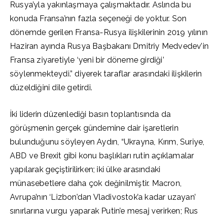
Rusya’yla yakınlaşmaya çalışmaktadır. Aslında bu
konuda Fransa’nın fazla seçeneği de yoktur. Son
dönemde gerilen Fransa-Rusya ilişkilerinin 2019 yılının
Haziran ayında Rusya Başbakanı Dmitriy Medvedev’in
Fransa ziyaretiyle ‘yeni bir döneme girdiği’
söylenmekteydi.” diyerek taraflar arasındaki ilişkilerin
düzeldiğini dile getirdi.
İki liderin düzenlediği basın toplantısında da
görüşmenin gerçek gündemine dair işaretlerin
bulunduğunu söyleyen Aydın, “Ukrayna, Kırım, Suriye,
ABD ve Brexit gibi konu başlıkları rutin açıklamalar
yapılarak geçiştirilirken; iki ülke arasındaki
münasebetlere daha çok değinilmiştir. Macron,
Avrupa’nın ‘Lizbon’dan Vladivostok’a kadar uzayan’
sınırlarına vurgu yaparak Putin’e mesaj verirken; Rus