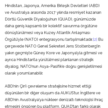
Hindistan, Japonya, Amerika Birleşik Devletleri (ABD)
ve Avustralya arasında 2017 yılında resmiyet kazanan
Dörtlü Güvenlik Diyaloğu’nun (QUAD), günümüzde
daha geniş kapsamlı bir kolektif savunma örgütüne
dönüştürülmesi veya Kuzey Atlantik Anlaşması
Örgütü’yle (NATO) entegrasyonu tartışılmaktadır.
[2]
Bu
çerçevede NATO Genel Sekreteri Jens Stoltenberg’in
yakın geçmişte Güney Kore ve Japonya’yla gitmesi ve
ayrıca Hindistan’la yürütülmesi planlanan stratejik
diyalog, NATO’nun Asya-Pasifik’e doğru genişletilmesi
olarak yorumlanabilir.
ABD’nin Çin’i çevreleme stratejisine hizmet ettiği
düşünülen bir diğer oluşum da AUKUS’tur. İngiltere ve
ABD’nin Avustralya’ya nükleer denizaltı teknolojisi ihraç
etmesini öngören bu platform, QUAD’tan farklı olarak