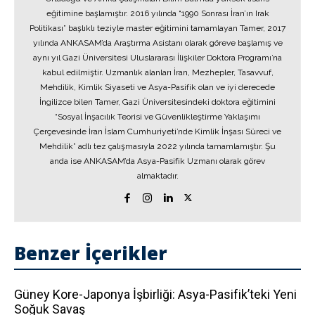
eğitimine başlamıştır. 2016 yılında “1990 Sonrası İran’ın Irak
Politikası” başlıklı teziyle master eğitimini tamamlayan Tamer, 2017
yılında ANKASAM’da Araştırma Asistanı olarak göreve başlamış ve
aynı yıl Gazi Üniversitesi Uluslararası İlişkiler Doktora Programı’na
kabul edilmiştir. Uzmanlık alanları İran, Mezhepler, Tasavvuf,
Mehdilik, Kimlik Siyaseti ve Asya-Pasifik olan ve iyi derecede
İngilizce bilen Tamer, Gazi Üniversitesindeki doktora eğitimini
“Sosyal İnşacılık Teorisi ve Güvenlikleştirme Yaklaşımı
Çerçevesinde İran İslam Cumhuriyeti’nde Kimlik İnşası Süreci ve
Mehdilik” adlı tez çalışmasıyla 2022 yılında tamamlamıştır. Şu
anda ise ANKASAM’da Asya-Pasifik Uzmanı olarak görev
almaktadır.
Benzer İçerikler
Güney Kore-Japonya İşbirliği: Asya-Pasifik’teki Yeni
Soğuk Savaş