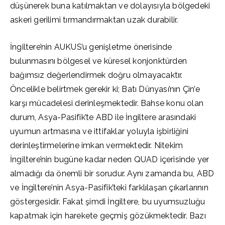
düşünerek buna katılmaktan ve dolayısıyla bölgedeki
askeri gerilimi tırmandırmaktan uzak durabilir.
İngiltere’nin AUKUS’u genişletme önerisinde
bulunmasını bölgesel ve küresel konjonktürden
bağımsız değerlendirmek doğru olmayacaktır.
Öncelikle belirtmek gerekir ki; Batı Dünyası’nın Çin’e
karşı mücadelesi derinleşmektedir. Bahse konu olan
durum, Asya-Pasifik’te ABD ile İngiltere arasındaki
uyumun artmasına ve ittifaklar yoluyla işbirliğini
derinleştirmelerine imkan vermektedir. Nitekim
İngiltere’nin bugüne kadar neden QUAD içerisinde yer
almadığı da önemli bir sorudur. Aynı zamanda bu, ABD
ve İngiltere’nin Asya-Pasifik’teki farklılaşan çıkarlarının
göstergesidir. Fakat şimdi İngiltere, bu uyumsuzluğu
kapatmak için harekete geçmiş gözükmektedir. Bazı