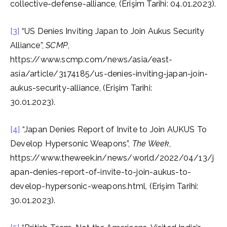
collective-defense-alliance, (Erişim Tarihi: 04.01.2023).
[3]
“US Denies Inviting Japan to Join Aukus Security
Alliance”,
SCMP
,
https://www.scmp.com/news/asia/east-
asia/article/3174185/us-denies-inviting-japan-join-
aukus-security-alliance, (Erişim Tarihi:
30.01.2023).
[4]
“Japan Denies Report of Invite to Join AUKUS To
Develop Hypersonic Weapons”,
The Week
,
https://www.theweek.in/news/world/2022/04/13/j
apan-denies-report-of-invite-to-join-aukus-to-
develop-hypersonic-weapons.html, (Erişim Tarihi:
30.01.2023).