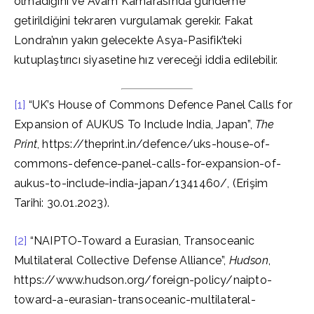
olmadığını ve Avam Kamarası’nda gündeme
getirildiğini tekraren vurgulamak gerekir. Fakat
Londra’nın yakın gelecekte Asya-Pasifik’teki
kutuplaştırıcı siyasetine hız vereceği iddia edilebilir.
[1]
“UK’s House of Commons Defence Panel Calls for
Expansion of AUKUS To Include India, Japan”,
The
Print
, https://theprint.in/defence/uks-house-of-
commons-defence-panel-calls-for-expansion-of-
aukus-to-include-india-japan/1341460/, (Erişim
Tarihi: 30.01.2023).
[2]
“NAIPTO-Toward a Eurasian, Transoceanic
Multilateral Collective Defense Alliance”,
Hudson
,
https://www.hudson.org/foreign-policy/naipto-
toward-a-eurasian-transoceanic-multilateral-