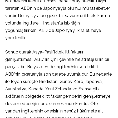
istediklerini kabul ettirmesi daha kolay olabilir. Diğer
taratan ABD’nin de Japonya’yla olumlu münasebetleri
vardır. Dolayısıyla bölgesel bir savunma ittifakı kurma
yolunda İngiltere, Hindistan’la işbirliğini
yoğunlaştırırken; ABD de Japonya’yı ikna etmeye
yönelebilir.
Sonuç olarak Asya-Pasifik’teki ittifakların
genişletilmesi, ABD’nin Çin’i çevreleme stratejisinin bir
parçasıdır. Bu yüzden de İngiltere’nin son teklifi,
ABD’nin çıkarlarıyla son derece uyumludur. Bu nedenle
ilerleyen süreçte Hindistan, Güney Kore, Japonya,
Avustralya, Kanada, Yeni Zelanda ve Fransa gibi
aktörlerin bölgedeki ittifaklar çemberini genişletmeye
devam edeceğini öne sürmek mümkündür. Öte
yandan İngiltere’nin önerisinin henüz hükümete ait