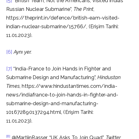
[5]
“British Team, Not the Americans, Visited India’s
Russian Nuclear Submarine”,
The Print
,
https://theprint.in/defence/british-eam-visited-
indian-nuclear-submarine/15766/, (Erişim Tarihi:
11.01.2023).
[6]
Aynı yer.
[7]
“India-France to Join Hands in Fighter and
Submarine Design and Manufacturing”,
Hindustan
Times
, https://www.hindustantimes.com/india-
news/indiafrance-to-join-hands-in-fighter-and-
submarine-design-and-manufacturing-
101672890137294.html, (Erişim Tarihi:
11.01.2023).
[8]
@MartijnRasser, “UK Asks To Join Quad”,
Twitter
,