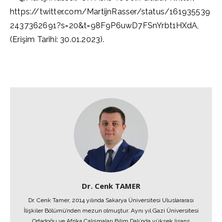
https://twitter.com/MartijnRasser/status/161935539
2437362691?s=20&t=98F9P6uwD7FSnYrbt1HXdA,
(Erişim Tarihi: 30.01.2023).
Dr. Cenk TAMER
Dr. Cenk Tamer, 2014 yılında Sakarya Üniversitesi Uluslararası
İlişkiler Bölümü’nden mezun olmuştur. Aynı yıl Gazi Üniversitesi
Ortadoğu ve Afrika Çalışmaları Bilim Dalı’nda yüksek lisans