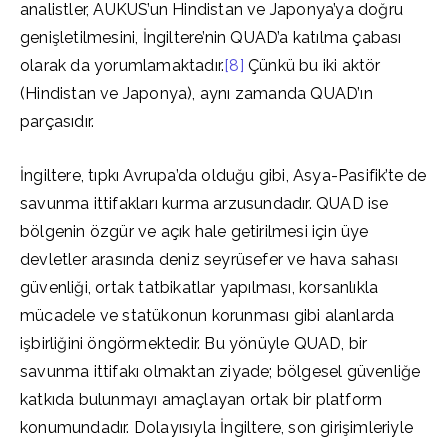
analistler, AUKUS’un Hindistan ve Japonya’ya doğru
genişletilmesini, İngiltere’nin QUAD’a katılma çabası
olarak da yorumlamaktadır.
[8]
Çünkü bu iki aktör
(Hindistan ve Japonya), aynı zamanda QUAD’ın
parçasıdır.
İngiltere, tıpkı Avrupa’da olduğu gibi, Asya-Pasifik’te de
savunma ittifakları kurma arzusundadır. QUAD ise
bölgenin özgür ve açık hale getirilmesi için üye
devletler arasında deniz seyrüsefer ve hava sahası
güvenliği, ortak tatbikatlar yapılması, korsanlıkla
mücadele ve statükonun korunması gibi alanlarda
işbirliğini öngörmektedir. Bu yönüyle QUAD, bir
savunma ittifakı olmaktan ziyade; bölgesel güvenliğe
katkıda bulunmayı amaçlayan ortak bir platform
konumundadır. Dolayısıyla İngiltere, son girişimleriyle