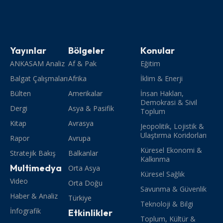
Yayınlar
Bölgeler
Konular
ANKASAM Analiz
Af & Pak
Eğitim
Balgat Çalışmaları
Afrika
İklim & Enerji
Bülten
Amerikalar
İnsan Hakları,
Demokrasi & Sivil
Dergi
Asya & Pasifik
Toplum
Kitap
Avrasya
Jeopolitik, Lojistik &
Ulaştırma Koridorları
Rapor
Avrupa
Küresel Ekonomi &
Stratejik Bakış
Balkanlar
Kalkınma
Multimedya
Orta Asya
Küresel Sağlık
Video
Orta Doğu
Savunma & Güvenlik
Haber & Analiz
Türkiye
Teknoloji & Bilgi
İnfografik
Etkinlikler
Toplum, Kültür &