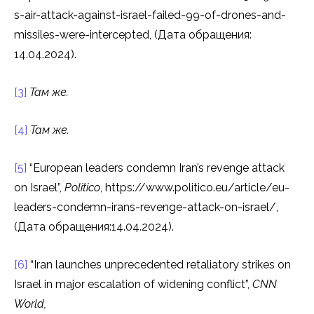
s-air-attack-against-israel-failed-99-of-drones-and-
missiles-were-intercepted, (Дата обращения:
14.04.2024).
[3]
Там же.
[4]
Там же.
[5]
“European leaders condemn Iran’s revenge attack
on Israel”,
Politico
, https://www.politico.eu/article/eu-
leaders-condemn-irans-revenge-attack-on-israel/,
(Дата обращения:14.04.2024).
[6]
“Iran launches unprecedented retaliatory strikes on
Israel in major escalation of widening conflict”,
CNN
World,