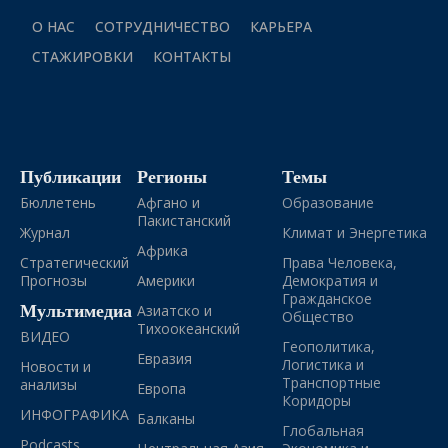
О НАС
СОТРУДНИЧЕСТВО
КАРЬЕРА
СТАЖИРОВКИ
КОНТАКТЫ
Публикации
Регионы
Темы
Бюллетень
Афгано и
Образование
Пакистанский
Журнал
Климат и Энергетика
Африка
Стратегический
Права Человека,
Прогнозы
Америки
Демократия и
Гражданское
Мультимедиа
Азиатско и
Общество
Тихоокеанский
ВИДЕО
Геополитика,
Евразия
Логистика и
Новости и
Транспортные
анализы
Европа
Коридоры
ИНФОГРАФИКА
Балканы
Глобальная
Podcasts