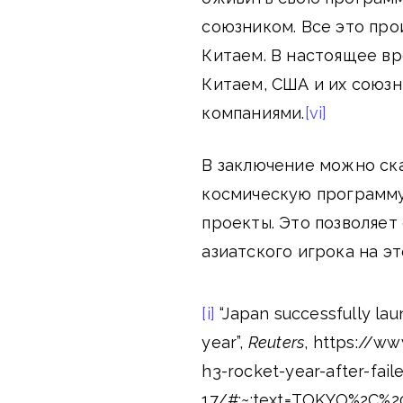
союзником. Все это про
Китаем. В настоящее вр
Китаем, США и их союзн
компаниями.
[vi]
В заключение можно ска
космическую программу
проекты. Это позволяет
азиатского игрока на э
[i]
“Japan successfully lau
year”,
Reuters
, https://w
h3-rocket-year-after-faile
17/#:~:text=TOKYO%2C%20