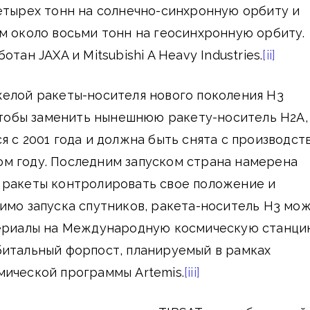
етырех тонн на солнечно-синхронную орбиту и
м около восьми тонн на геосинхронную орбиту.
тан JAXA и Mitsubishi A Heavy Industries.
[ii]
желой ракеты-носителя нового поколения H3
 чтобы заменить нынешнюю ракету-носитель H2A,
я с 2001 года и должна быть снята с производст
м году. Последним запуском страна намерена
 ракеты контролировать свое положение и
имо запуска спутников, ракета-носитель H3 мо
териалы на Международную космическую станци
битальный форпост, планируемый в рамках
мической программы Artemis.
[iii]