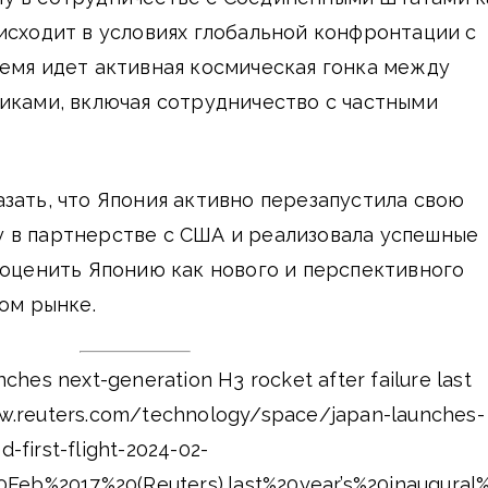
исходит в условиях глобальной конфронтации с
емя идет активная космическая гонка между
иками, включая сотрудничество с частными
зать, что Япония активно перезапустила свою
 в партнерстве с США и реализовала успешные
 оценить Японию как нового и перспективного
том рынке.
nches next-generation H3 rocket after failure last
ww.reuters.com/technology/space/japan-launches-
d-first-flight-2024-02-
Feb%2017%20(Reuters),last%20year’s%20inaugural