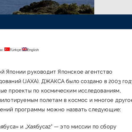
ах:
Türkçe
English
й Японии руководит Японское агентство
ований (JAXA). ДЖАКСА было создано в 2003 год
ные проекты по космическим исследованиям,
пилотируемым полетам в космос и многое другое
ений программы можно назвать следующие:
Хаябуса» и „Хаябуса2“ — это миссии по сбору