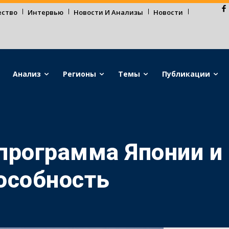
ество
Интервью
Новости И Анализы
Новости
Анализ
Регионы
Темы
Публикации
программа Японии и
особность