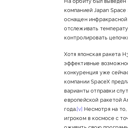
На орбиту был выведен
компанией Japan Space 
оснащен инфракрасной 
отслеживать температур
контролировать цепочки
Хотя японская ракета H
эффективные возможнос
конкуренция уже сейчас
компании SpaceX предл
варианты отправки спут
европейской ракетой Ar
года.
[v]
Несмотря на то,
игроком в космосе с то
оживить свою программ