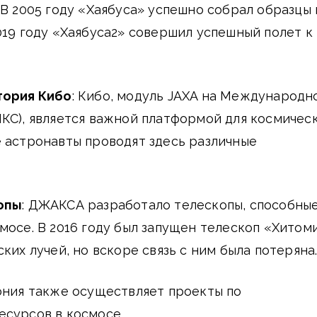
 В 2005 году «Хаябуса» успешно собрал образцы 
019 году «Хаябуса2» совершил успешный полет к
тория Кибо
: Кибо, модуль JAXA на Международн
КС), является важной платформой для космичес
 астронавты проводят здесь различные
опы
: ДЖАКСА разработало телескопы, способны
мосе. В 2016 году был запущен телескоп «Хитом
ких лучей, но вскоре связь с ним была потеряна
пония также осуществляет проекты по
есурсов в космосе.