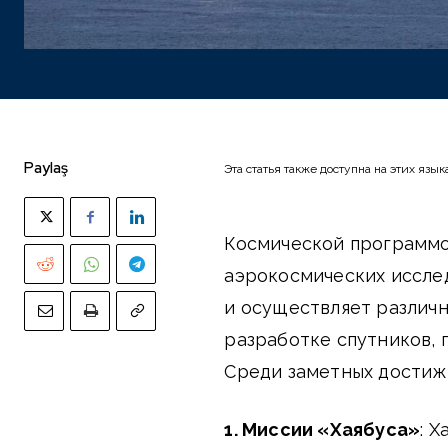
Paylaş
Эта статья также доступна на этих язык
Космической программо
аэрокосмических исслед
и осуществляет различ
разработке спутников, 
Среди заметных достиж
1. Миссии «Хаябуса»
: 