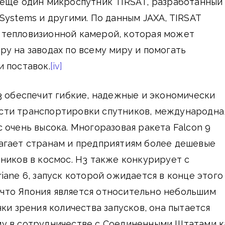
 еще один микроспутник TIRSAT, разработанный
Systems и другими. По данным JAXA, TIRSAT
тепловизионной камерой, которая может
у на заводах по всему миру и помогать
 поставок.
[iv]
3 обеспечит гибкие, надежные и экономически
ти транспортировки спутников, международна
 очень высока. Многоразовая ракета Falcon 9
агает странам и предприятиям более дешевые
ников в космос. H3 также конкурирует с
iane 6, запуск которой ожидается в конце этого
 что Япония является относительно небольшим
чки зрения количества запусков, она пытается
у в сотрудничестве с Соединенными Штатами к