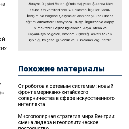
на
Ukrayna Dışişleri Bakanlığı'nda staj yaptı. Şu anda Kiev
Ulusal Üniversitesi'nde "Uluslararası İlişkiler, Kamu
İletişimi ve Bölgesel Çalışmalar" alanında yüksek lisans
eğitimi almaktadır. Ukraynaca, Rusça, İngilizce ve Arapça
bilmektedir. Başlıca ilgi alanları: Asya, Afrika ve
Okyanusya bölgeleri, ekonomik işbirliği, askeri-teknik
ой
işbirliği, bölgesel güvenlik ve uluslararası örgütlerdir.
ких
Похожие материалы
е
От роботов к сетевым системам: новый
фронт американо-китайского
и»
соперничества в сфере искусственного
.
интеллекта
Многополярная стратегия мира Венгрии:
смена лидера и геополитическое
постоянство